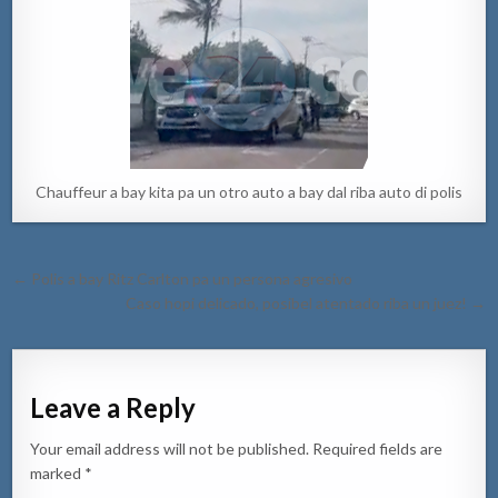
Chauffeur a bay kita pa un otro auto a bay dal riba auto di polis
Post
← Polis a bay Ritz Carlton pa un persona agresivo
navigation
Caso hopi delicado, posibel atentado riba un juez! →
Leave a Reply
Your email address will not be published.
Required fields are
marked
*