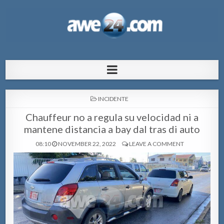
AWE24.com Bo centro di informacion
Bo centro di informacion pa Aruba
pa Aruba
POSTED
INCIDENTE
IN
Chauffeur no a regula su velocidad ni a
mantene distancia a bay dal tras di auto
08:10
NOVEMBER 22, 2022
LEAVE A COMMENT