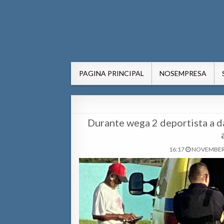
AWE24.com Bo centro di in
Bo centro di informacion pa Aruba
PAGINA PRINCIPAL
NOSEMPRESA
Durante wega 2 deportista a da
16:17
NOVEMBER 