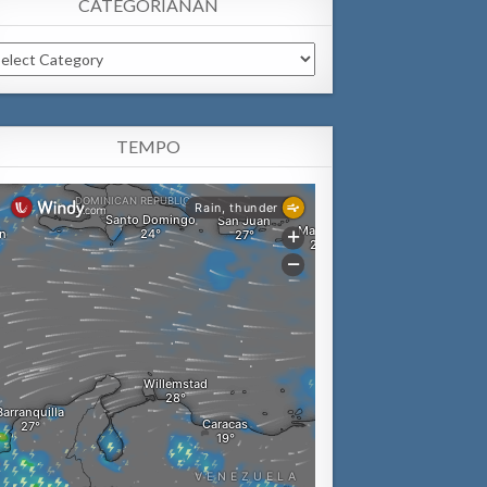
CATEGORIANAN
tegorianan
TEMPO