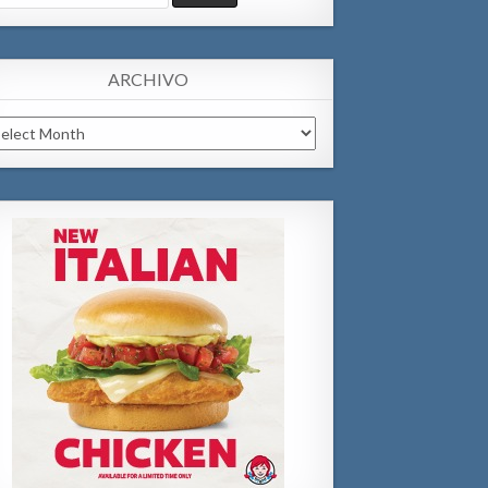
:
ARCHIVO
chivo