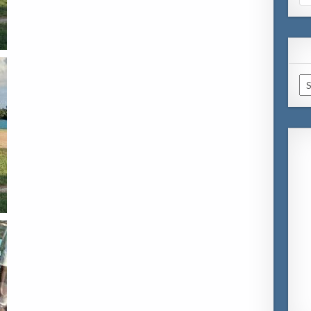
for
Ar