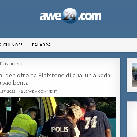
formacion pa Aruba
SIGUI NOS!
PALABRA
POSTED
INCIDENTE
IN
l den otro na Flatstone di cual un a keda
abao benta
27, 2022
LEAVE A COMMENT