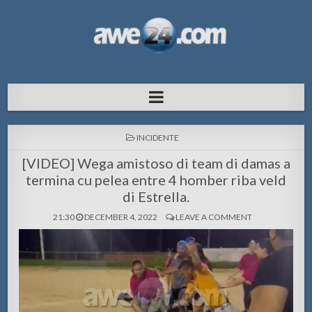
AWE24.com Bo centro di informacion
Bo centro di informacion pa Aruba
pa Aruba
POSTED
INCIDENTE
IN
[VIDEO] Wega amistoso di team di damas a
termina cu pelea entre 4 homber riba veld
di Estrella.
21:30
DECEMBER 4, 2022
LEAVE A COMMENT