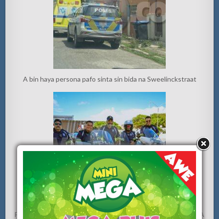
A bin haya persona pafo sinta sin bida na Sweelinckstraat
For di oranan trempan t’e cu e siguiente dia ELECCION 2024 A