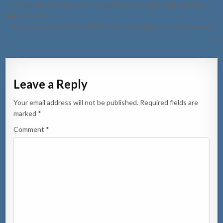
Post
← Polis a atende cu homber burachi cu no ta corda unda ela laga su
navigation
auto staciona
Durante pelea na Veld di RCA polis a haya tip cu tin hoben cu arma
→
Leave a Reply
Your email address will not be published.
Required fields are
marked
*
Comment
*