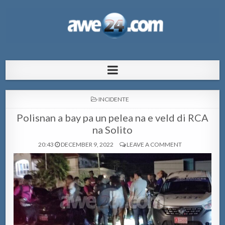
AWE24.com Bo centro di informacion
Bo centro di informacion pa Aruba
pa Aruba
POSTED
INCIDENTE
IN
Polisnan a bay pa un pelea na e veld di RCA
na Solito
20:43
DECEMBER 9, 2022
LEAVE A COMMENT