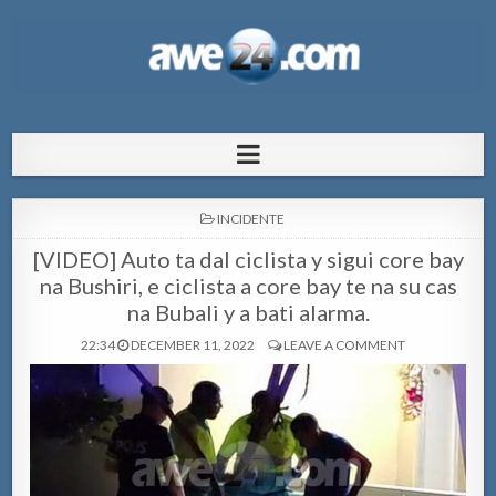
AWE24.com Bo centro di informacion
Bo centro di informacion pa Aruba
pa Aruba
POSTED
INCIDENTE
IN
[VIDEO] Auto ta dal ciclista y sigui core bay
na Bushiri, e ciclista a core bay te na su cas
na Bubali y a bati alarma.
22:34
DECEMBER 11, 2022
LEAVE A COMMENT