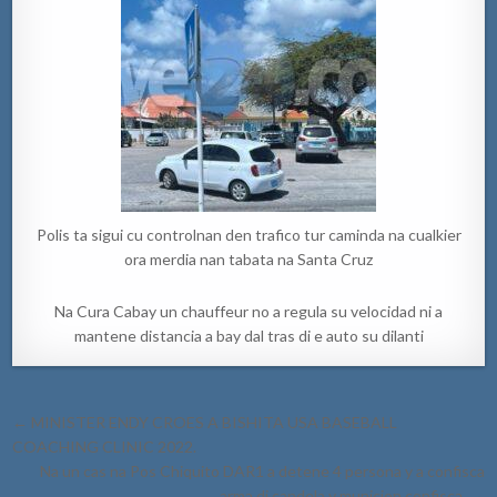
Polis ta sigui cu controlnan den trafico tur caminda na cualkier
ora merdia nan tabata na Santa Cruz
Na Cura Cabay un chauffeur no a regula su velocidad ni a
mantene distancia a bay dal tras di e auto su dilanti
Post
← MINISTER ENDY CROES A BISHITA USA BASEBALL
navigation
COACHING CLINIC 2022.
Na un cas na Pos Chiquito DAR1 a detene 4 persona y a confisca
arma di candela y municion confisca. →