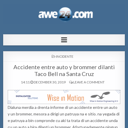
AWE24.com Bo centro di informacion
Bo centro di informacion pa Aruba
pa Aruba
POSTED
INCIDENTE
IN
Accidente entre auto y brommer dilanti
Taco Bell na Santa Cruz
14:11
DECEMBER 30, 2019
LEAVE A COMMENT
Dialuna merdia a drenta informe di un accidente entre un auto
y un brommer, mesora a dirigi un patruya na e sitio. na yegada di
e patruya a bin compronde cu aki ta trata di un accidente unda
cu un auto a bira dilanti un brommer. Afortunadamente ningun