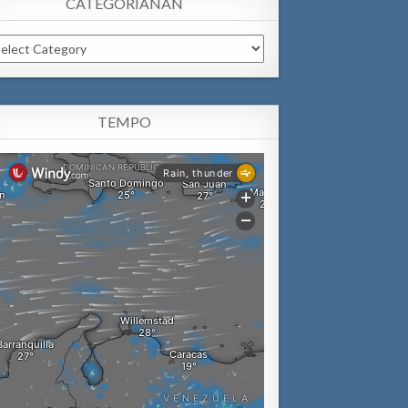
CATEGORIANAN
tegorianan
TEMPO