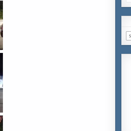
for
Ar