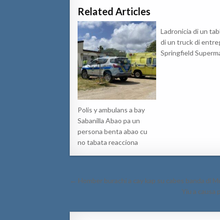
Related Articles
Ladronicia di un tab
di un truck di entre
Springfield Superm
Polis y ambulans a bay
Sabanilla Abao pa un
persona benta abao cu
no tabata reacciona
Post
← Homber burachi a cay kap su cabes banda di M
navigation
Yiu a causa