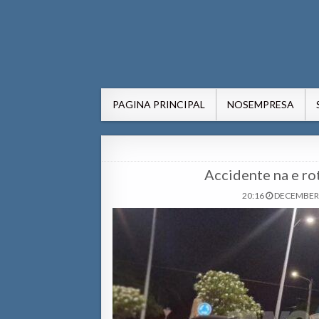
AWE24.com Bo centro di in
Bo centro di informacion pa Aruba
PAGINA PRINCIPAL
NOSEMPRESA
Accidente na e ro
20:16
DECEMBER 