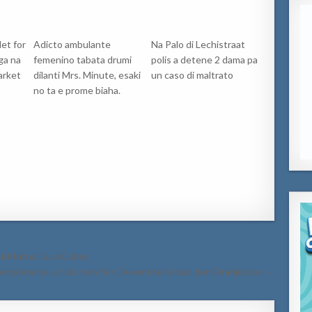
let for
Adicto ambulante
Na Palo di Lechistraat
ga na
femenino tabata drumi
polis a detene 2 dama pa
arket
dilanti Mrs. Minute, esaki
un caso di maltrato
no ta e prome biaha.
ui Mui na Cura Cabay
 problema na un cas den Van Deveneterstraat den Oranjestad →