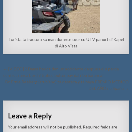
Turista ta fractura su man durante tour cu UTV panort di Kapel
di Alto Vista
Post
← [VIDEO] 2 Dama herida den un accidente despues di a perde
navigation
control, ranca borchi trafico bolter bay dal riba baranca!
Dr. Ernie Reeberg (arubiano) ta destaca y ta haya PREMIO MEDICO
DEL AÑO na Spaña →
Leave a Reply
Your email address will not be published.
Required fields are