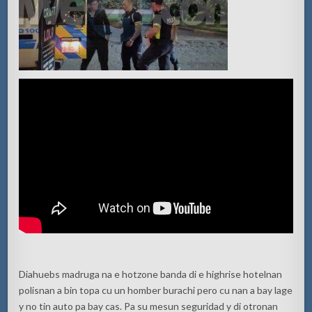
Diahuebs madruga na e hotzone banda di e highrise hotelnan
polisnan a bin topa cu un homber burachi pero cu nan a bay lage
y no tin auto pa bay cas. Pa su mesun seguridad y di otronan