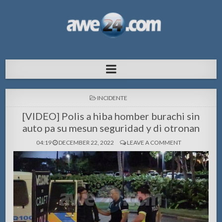
AWE24.com Bo centro di informacion
Bo centro di informacion pa Aruba
pa Aruba
POSTED
INCIDENTE
IN
[VIDEO] Polis a hiba homber burachi sin
auto pa su mesun seguridad y di otronan
04:19
DECEMBER 22, 2022
LEAVE A COMMENT