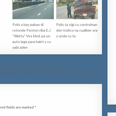
Polis a bay pabao di
Polis ta sigi cu controlnan
rotonde Ponton riba E.J.
den trafico na cualkier ora
“Watty” Vos blvd. pa un
y unda cu ta
auto laga para habri y cu
yabi aden
ta haya PREMIO MEDICO DEL AÑO na Spaña
abao riba e tanto buraconan riba e caminda di tera na Cumana →
red fields are marked
*