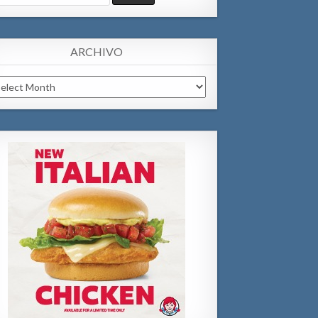
:
ARCHIVO
chivo