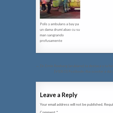
Polis y ambulans a bay pa
un dama drumi abao cu su
man sangrando
profusamente
Post
← Dr. Ernie Reeberg (arubiano) ta destaca y 
navigation
[VIDEO] Postbode riba scooter a dal 
Leave a Reply
Your email address will not be published.
Requi
Comment
*