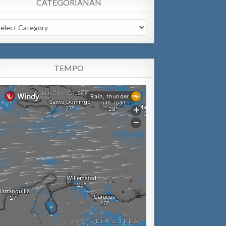
CATEGORIANAN
tegorianan
TEMPO