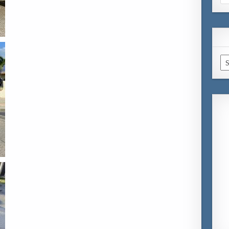
for
Ar