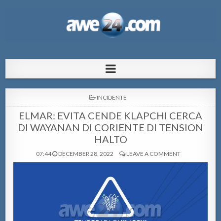
AWE24.com Bo centro di informacion
Bo centro di informacion pa Aruba
pa Aruba
POSTED
INCIDENTE
IN
ELMAR: EVITA CENDE KLAPCHI CERCA
DI WAYANAN DI CORIENTE DI TENSION
HALTO
07:44
DECEMBER 28, 2022
LEAVE A COMMENT