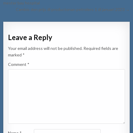
navigation
mester bay hospital
Cambio den prijs di productonan petrolero 1 di januari 2023 →
Leave a Reply
Your email address will not be published.
Required fields are
marked
*
Comment
*
Name
*