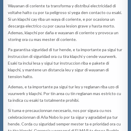
Wayanan di coriente ta transforma y distribui electricidad di
voltahe halto cu por ta peligroso si yega den contacto cu esaki.
Si un klapchi cay riba un waya di coriente, e por ocasiona un
descarga electrico cu por causa lesion grave y hasta morto.
Ademas, klapchi por daña e wayanan di coriente y provoca un
storing ora cu mas mester di coriente.
Pa garantisa siguridad di tur hende, e ta importante pa sigui tur
instruccion di siguridad ora cu tira klapchi y cende vuurwerk.
Esaki ta inclui lesa y sigui tur instruccion riba e pakete di
klapchi, y mantene un distancia leu y sigur di wayanan di
tension halto.
Ademas, e ta importante pa sigui tur ley y reglanan riba uzo di
vuurwerk y klapchi. Por tin area cu tin reglanan mas estricto cu
ta indica cu esaki ta totalmente prohibi.
Si tuma e precaucionnan necesario, nos por sigura cu nos
celebracionnan di Aña Nobo lo por ta sigur y agradabel pa tur
hende. Corda cu siguridad semper mester ta e prioridad ora cu
ta tira klapchi. Gerencia y personal di ELMAR ta desea Pueblo