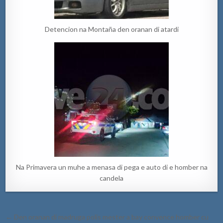
Detencion na Montaña den oranan di atardi
Na Primavera un muhe a menasa di pega e auto di e homber na
candela
Post
← Den oranan di madruga polis mester a bay convence homber cu