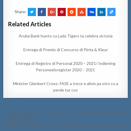
Share:
Related Articles
Aruba Bank hunto cu Lady Tigers ta celebra victoria
Entrega di Premio di Concurso di Pinta & Kleur
Entrega di Registro di Personal 2020 – 2021/ Indiening
Personeelsregister 2020 – 2021
Minister Glenbert Croes: FASE a trece e alivio pa otro cu a
perde tur cos
Post
← ROYAL POWER TAT FAT Y ISLA FIT A CELEBRA NAN CENA DI
navigation
PASCO HUNTO.
[VIDEO] Polis a detene adicto ambulante cu a maltrata dama cu lo a