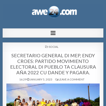
AWE24.com Bo centro di informacion
Bo centro di informacion pa Aruba
pa Aruba
POSTED
SOCIAL
IN
SECRETARIO GENERAL DI MEP, ENDY
CROES: PARTIDO MOVIMIENTO
ELECTORAL DI PUEBLO TA CLAUSURA
AÑA 2022 CU DANDE Y PAGARA.
16:29
JANUARY 5, 2023
LEAVE A COMMENT