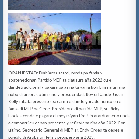
ORANJESTAD:
Diabierna
atardi
,
ronda
pa
famia
y
sostenedonan
Partido MEP ta
clausura
aña
2022 cu e
dande
tradicional
y
pagara
pa
asina
ta
yama
bon
bini
na
un
aña
nobo
di union,
optimismo
y
prosperidad
.
Rey di
Dande
Jason
Kelly
tabata
presente pa
canta
e
dande
ganado
hunto
cu e
famia
di MEP
na
Ced
e.
Presidente
di
partido
MEP, sr.
Ricky
Hoek a
cende
e
pagara
di
mey
miyon
tiro
.
Un
atardi
ameno
unda
a
comparti
cu
esnan
presente y
reflexiona
riba
aña
2022. Por
ultimo,
Secretario
General di MEP, sr. Endy Croes ta
desea
e
pueblo di Aruba un feliz y
prospero
aña
2023.