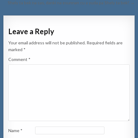
Shely ta bek na cas, danki na esunnan cu a yuda pa Shely ta bek! →
Leave a Reply
Your email address will not be published.
Required fields are
marked
*
Comment
*
Name
*