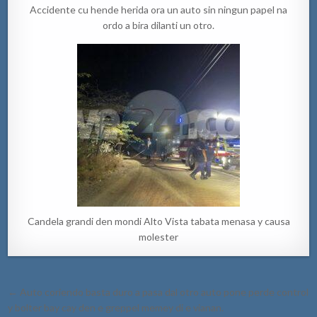
Accidente cu hende herida ora un auto sin ningun papel na
ordo a bira dilanti un otro.
Candela grandi den mondi Alto Vista tabata menasa y causa
molester
Post
← Auto coriendo basta duro a pasa dal otro auto pone perde control
navigation
y bolter bay cay den e greppel memey di e vianan.