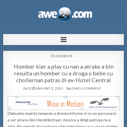
AWE24.com Bo centro di informacion
Bo centro di informacion pa Aruba
pa Aruba
POSTED
INCIDENTE
IN
Homber kier a play cu nan a atrake a bin
resulta un homber cu a droga y bebe cu
chollernan patras di ex-Hotel Central
06:52
JANUARY 2, 2020
LEAVE A COMMENT
Diahuebs mainta tempran a drenta informe si cu un persona lo
a ser atraca den Hendrikstraat, mesora a dirigi patruya na e
sitio. Na yegada di e patruya a bin logra haya sa cu no ta victima