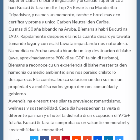
experiencianan di biahe inigualabel y di calidad superior cu a
haci Bucuti & Tara un di e Top 25 Resorts na Mundo riba
Tripadvisor, y na mes un momento, tambe e hotel mas eco-
certifica y prome y unico Carbon Neutral den Caribe.
Cu mas di 50 aña bibando na Aruba, Biemans a habri Bucuti na
1987. Rapidamente despues e la nota cuanto desaroyo tawata
tumando lugar y con esaki tawata impactando nos naturalesa.
Na medida cu Aruba tawata birando un top destinacion di biahe
(awe, aproximadamente 90% di su GDP ta bin di turismo),
Biemans a reconoce cu un experiencia di biahe mester ta den
harmonia cu medio ambiente; sino nos paraiso chikito lo
desaparece. E la cuminsa busca solucionnan den su mes un
propiedad y a mobilisa varios grupo den nos comunidad y
gobierno.
Awendia, na e resort tres pilar ta prevalece: romantisismo,
wellness y sostenibilidad. Cada dia huespednan ta yega di
diferente paisnan y e hotel ta disfruta di un ocupacion di 97%+
ful aña. Bucuti & Tara ta comproba cu un vakantie memorabel y
sostenibilidad ta compatibel.