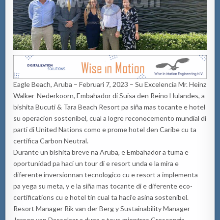
Eagle Beach, Aruba – Februari 7, 2023 – Su Excelencia Mr. Heinz
Walker-Nederkoorn, Embahador di Suisa den Reino Hulandes, a
bishita Bucuti & Tara Beach Resort pa siña mas tocante e hotel
su operacion sostenibel, cual a logre reconocemento mundial di
parti di United Nations como e prome hotel den Caribe cu ta
certifica Carbon Neutral.
Durante un bishita breve na Aruba, e Embahador a tuma e
oportunidad pa haci un tour di e resort unda e la mira e
diferente inversionnan tecnologico cu e resort a implementa
pa yega su meta, y e la siña mas tocante di e diferente eco-
certifications cu e hotel tin cual ta haci’e asina sostenibel.
Resort Manager Rik van der Berg y Sustainability Manager
Jeroen van Dasselaar a duna e tour, mientras Crescenzia