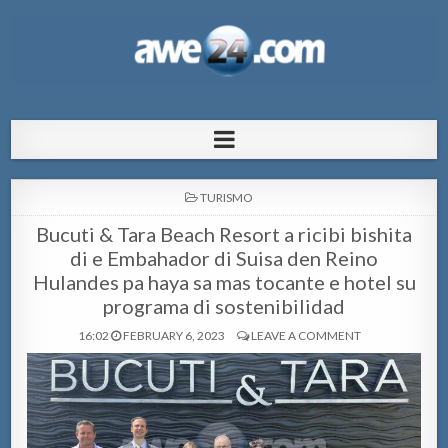
AWE24.com Bo centro di informacion
Bo centro di informacion pa Aruba
pa Aruba
POSTED
TURISMO
IN
Bucuti & Tara Beach Resort a ricibi bishita
di e Embahador di Suisa den Reino
Hulandes pa haya sa mas tocante e hotel su
programa di sostenibilidad
16:02
FEBRUARY 6, 2023
LEAVE A COMMENT