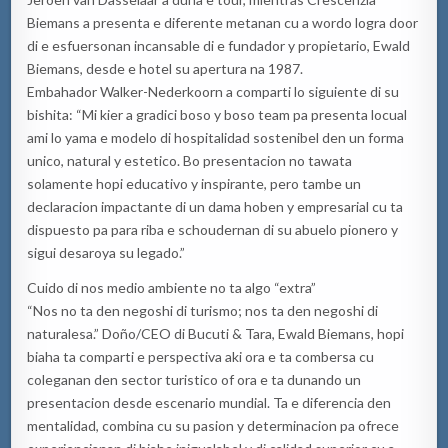
Biemans a presenta e diferente metanan cu a wordo logra door
di e esfuersonan incansable di e fundador y propietario, Ewald
Biemans, desde e hotel su apertura na 1987.
Embahador Walker-Nederkoorn a comparti lo siguiente di su
bishita: “Mi kier a gradici boso y boso team pa presenta locual
ami lo yama e modelo di hospitalidad sostenibel den un forma
unico, natural y estetico. Bo presentacion no tawata
solamente hopi educativo y inspirante, pero tambe un
declaracion impactante di un dama hoben y empresarial cu ta
dispuesto pa para riba e schoudernan di su abuelo pionero y
sigui desaroya su legado.”
Cuido di nos medio ambiente no ta algo “extra”
“Nos no ta den negoshi di turismo; nos ta den negoshi di
naturalesa.” Doño/CEO di Bucuti & Tara, Ewald Biemans, hopi
biaha ta comparti e perspectiva aki ora e ta combersa cu
coleganan den sector turistico of ora e ta dunando un
presentacion desde escenario mundial. Ta e diferencia den
mentalidad, combina cu su pasion y determinacion pa ofrece