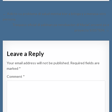
Post
← Adicto cu problema di salud mental kier a bringa y a menasa otro
navigation
persona
Traspaso oficial di yabinan pa renobacion di MariaConvent pa e
proyecto SISSTEM. →
Leave a Reply
Your email address will not be published.
Required fields are
marked
*
Comment
*