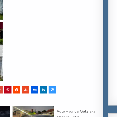
Auto Hyundai Getz laga
atras na Catiri!