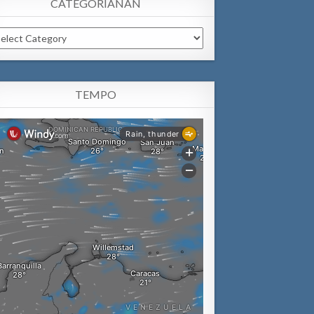
CATEGORIANAN
tegorianan
TEMPO