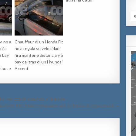
Ca
v. no a
Chauffeur di un Honda Fit
ni a
no a regula su velocidad
a bay
ni a mantene distancia y a
u
bay dal tras di un Hyundai
-House
Accent
ahe mas grandi namundo, ITB Berlin.
 Piedra Plat, bomberonan man yen cu trabao di paga candela →