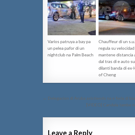
Varios patruya a bay pa
Chauffeur di un s.u.
un pelea pafor di un
regula su velocidad 
nightclub na Palm Beach
mantene distancia 
dal tras di e auto s
dilanti banda di ex
of Cheng
Post
← Delegacion di Aruba asistiendo na e feria di bi
navigation
[VIDEO] Candela tambe na
Leave a Reply