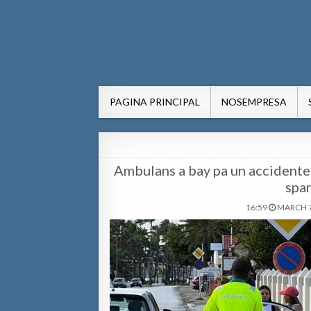
AWE24.com Bo centro di in
Bo centro di informacion pa Aruba
PAGINA PRINCIPAL
NOSEMPRESA
Ambulans a bay pa un accidente
span
16:59
MARCH 7