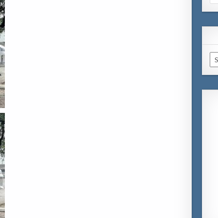
for
Ar