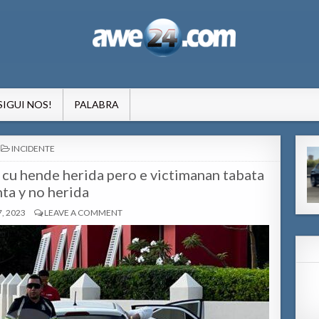
formacion pa Aruba
SIGUI NOS!
PALABRA
POSTED
INCIDENTE
IN
 cu hende herida pero e victimanan tabata
ta y no herida
, 2023
LEAVE A COMMENT