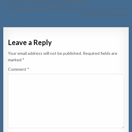
navigation
Inscripcion pa Reina di Scol Aruba 2020 ta habri!
Den e salinja na Bakval autoridad a bin topa cu e arma di e atraco na e
joyeria den Ritz Carlton →
Leave a Reply
Your email address will not be published.
Required fields are
marked
*
Comment
*