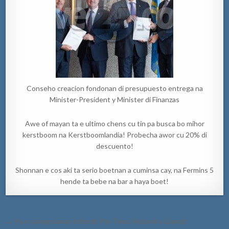
Conseho creacion fondonan di presupuesto entrega na
Minister-President y Minister di Finanzas
Awe of mayan ta e ultimo chens cu tin pa busca bo mihor
kerstboom na Kerstboomlandia! Probecha awor cu 20% di
descuento!
Shonnan e cos aki ta serio boetnan a cuminsa cay, na Fermins 5
hende ta bebe na bar a haya boet!
Post
← Pa e categorianan Infantil, Pre-Teen, Hubenil y Grandi: