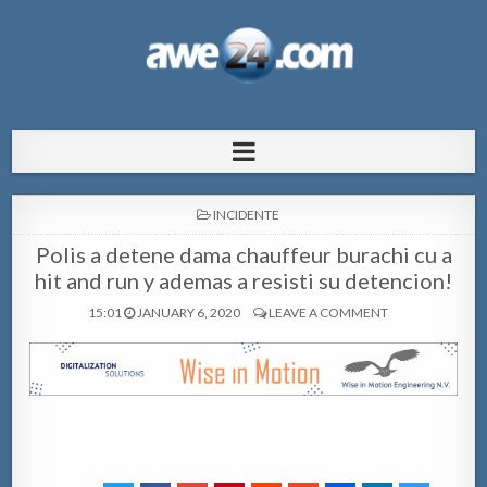
AWE24.com Bo centro di informacion
Bo centro di informacion pa Aruba
pa Aruba
POSTED
INCIDENTE
IN
Polis a detene dama chauffeur burachi cu a
hit and run y ademas a resisti su detencion!
15:01
JANUARY 6, 2020
LEAVE A COMMENT