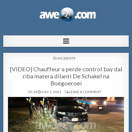
AWE24.com Bo centro di informacion
Bo centro di informacion pa Aruba
pa Aruba
POSTED
INCIDENTE
IN
[VIDEO] Chauffeur a perde control bay dal
riba matera dilanti De Schakel na
Boegoeroei
05:34
JULY 1, 2023
LEAVE A COMMENT