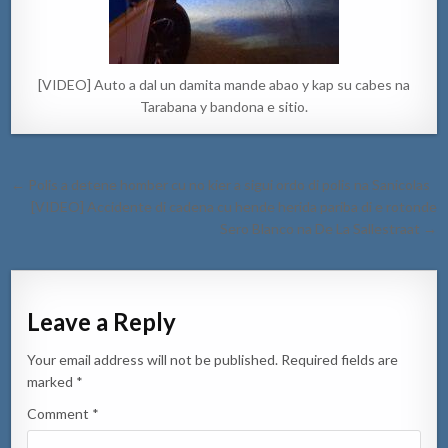
[VIDEO] Auto a dal un damita mande abao y kap su cabes na
Tarabana y bandona e sitio.
Post
← Polis a detene homber cu no kier a sigui ordo di polis na Sanicolas
navigation
[VIDEO] Accidente di cadena cu hende herida pariba di e rotonde
Sero Blanco na De La Sallestraat →
Leave a Reply
Your email address will not be published.
Required fields are
marked
*
Comment
*