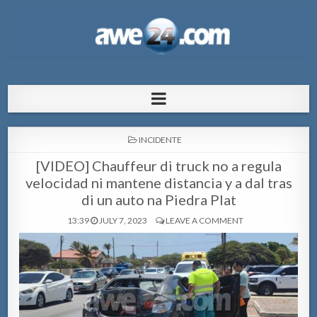
AWE24.com Bo centro di informacion
Bo centro di informacion pa Aruba
pa Aruba
POSTED
INCIDENTE
IN
[VIDEO] Chauffeur di truck no a regula
velocidad ni mantene distancia y a dal tras
di un auto na Piedra Plat
13:39
JULY 7, 2023
LEAVE A COMMENT