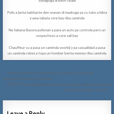
Synagoga di Beth Israel
Polis a lanta habitante den oranan di madruga ya cu tubo a kibra
y awa tabata core bay riba caminda
Na Sabana Basora polisnan a para un auto pa controla pero un
sospechoso a core sali bay
Chauffeur cu a pasa un caminda voorbij y pa casualidad a pasa
un caminda robez a topa un homber benta memey riba caminda
Post
← Pradonan di yerba di Lama manera e Yerba di Caña ta di
navigation
importancia pa nos ecosistema.
[VIDEO] Team di polis pa atende cu joyriding ta sigui score a logra
detene otro ladron di auto →
Leave a Reply