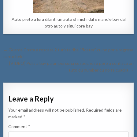
Auto preto a lora dilanti un auto shinishi dal e mand’e bay dal
otro auto y sigui core bay
Post
← Guarda Costa a rescata 2 turista riba “floater” cu no por a regresa
navigation
canto bek!
[VIDEO] Polis a bay pa un persona sospechoso pero a confisca un
auto cu number cu no ta cuadra →
Leave a Reply
Your email address will not be published.
Required fields are
marked
*
Comment
*