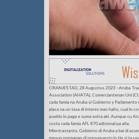
ORANJESTAD, 28 Augustus 2023 –Aruba Trade 
Association (AHATA), Comerciantenan Uni (CUA
cada famia na Aruba si Gobierno y Parlamento n
placa na un tasa di interes mas halto, cual lo c
pueblo lo paga e suma extra aki. Aunque cu Aru
costa cada famia AFL 870 adicional pa aña.
Mientrastanto, Gobierno di Aruba a bai di acuer
mesun normanan di presupuesto lo tin si ta usa L