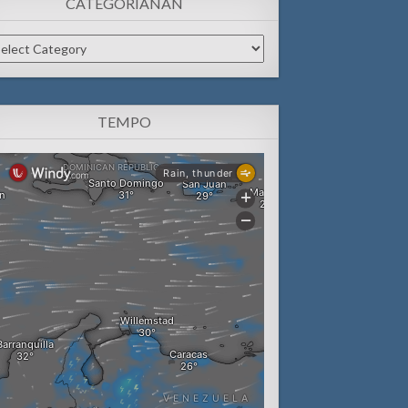
CATEGORIANAN
tegorianan
TEMPO