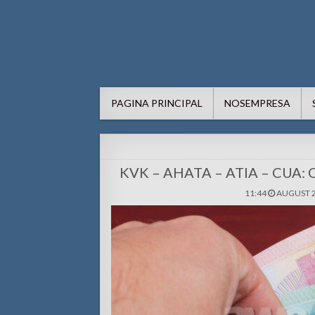
AWE24.com Bo centro di in
Bo centro di informacion pa Aruba
PAGINA PRINCIPAL
NOSEMPRESA
KVK – AHATA – ATIA – CUA: Or
11:44
AUGUST 2