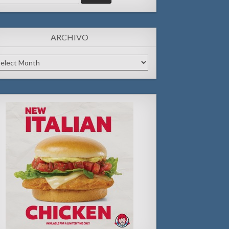
:
ARCHIVO
chivo