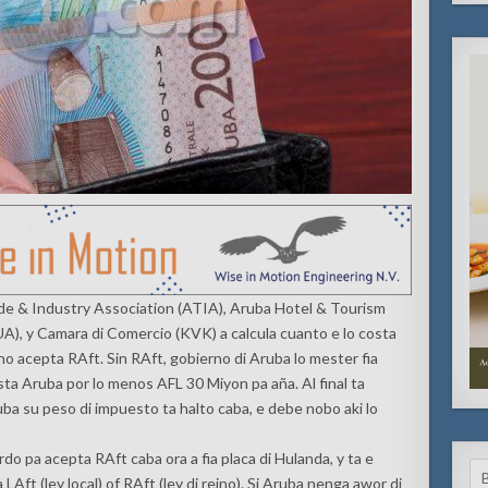
& Industry Association (ATIA), Aruba Hotel & Tourism
), y Camara di Comercio (KVK) a calcula cuanto e lo costa
o acepta RAft. Sin RAft, gobierno di Aruba lo mester fia
osta Aruba por lo menos AFL 30 Miyon pa aña. Al final ta
ba su peso di impuesto ta halto caba, e debe nobo aki lo
do pa acepta RAft caba ora a fia placa di Hulanda, y ta e
Se
Aft (ley local) of RAft (ley di reino). Si Aruba nenga awor di