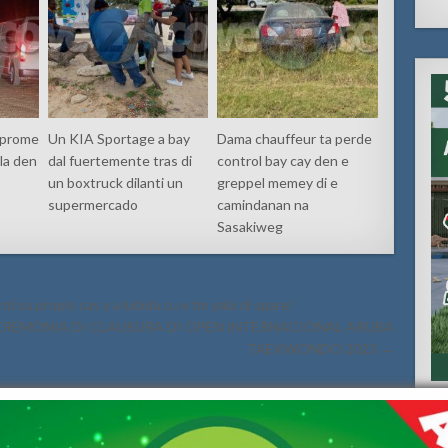
 prome
Un KIA Sportage a bay
Dama chauffeur ta perde
la den
dal fuertemente tras di
control bay cay den e
un boxtruck dilanti un
greppel memey di e
supermercado
camindanan na
Sasakiweg
i su propio cas y a lubida cu e tin yabi di spare!
CEREMONIA DI CLAUSURA DI OPEN INTERNACIONAL ARUBA
TAEKWONDO 2023 →