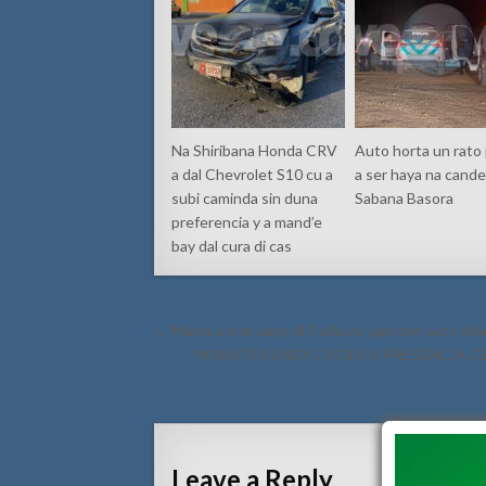
Na Shiribana Honda CRV
Auto horta un rato
a dal Chevrolet S10 cu a
a ser haya na cande
subi caminda sin duna
Sabana Basora
preferencia y a mand’e
bay dal cura di cas
Post
← Mama a lock baby di 2 aña cu yabi den auto dilant
navigation
MINISTER ENDY CROES A PRESENCIA 
Leave a Reply