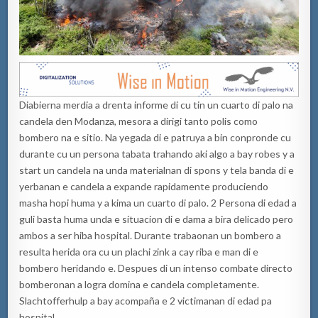
Diabierna merdia a drenta informe di cu tin un cuarto di palo na
candela den Modanza, mesora a dirigi tanto polis como
bombero na e sitio. Na yegada di e patruya a bin conpronde cu
durante cu un persona tabata trahando aki algo a bay robes y a
start un candela na unda materialnan di spons y tela banda di e
yerbanan e candela a expande rapidamente produciendo
masha hopi huma y a kima un cuarto di palo. 2 Persona di edad a
guli basta huma unda e situacion di e dama a bira delicado pero
ambos a ser hiba hospital. Durante trabaonan un bombero a
resulta herida ora cu un plachi zink a cay riba e man di e
bombero heridando e. Despues di un intenso combate directo
bomberonan a logra domina e candela completamente.
Slachtofferhulp a bay acompaña e 2 victimanan di edad pa
hospital.