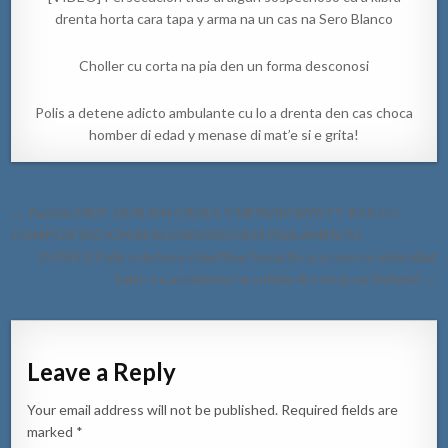
drenta horta cara tapa y arma na un cas na Sero Blanco
Choller cu corta na pia den un forma desconosi
Polis a detene adicto ambulante cu lo a drenta den cas choca
homber di edad y menase di mat’e si e grita!
Post
← Partido MEP: GERLIEN CROES Y MERVIN WYATT-RAS CU
navigation
COMPORTACION BERGONSOSO DEN PARLAMENTO
[VIDEO] Polis a detene chauffeur burachi cu a core cu velocidad
halto y a accidenta na subida di e brug na Meiveld →
Leave a Reply
Your email address will not be published.
Required fields are
marked
*