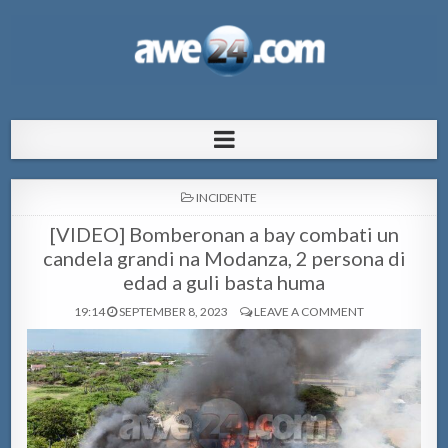
AWE24.com Bo centro di informacion
Bo centro di informacion pa Aruba
pa Aruba
POSTED
INCIDENTE
IN
[VIDEO] Bomberonan a bay combati un
candela grandi na Modanza, 2 persona di
edad a guli basta huma
19:14
SEPTEMBER 8, 2023
LEAVE A COMMENT