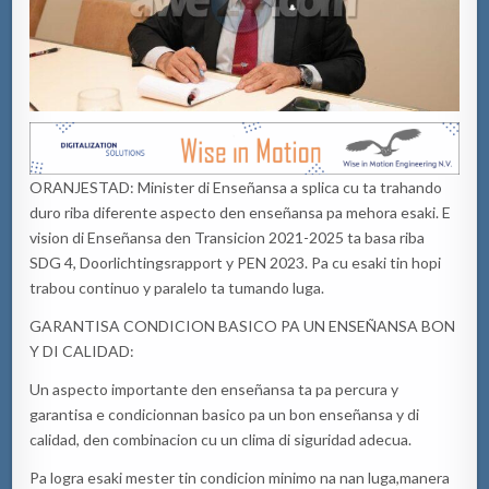
ORANJESTAD:
Minister di Enseñansa a spli
c
a cu ta trahando
duro riba diferente aspecto den enseñansa pa mehora esaki. E
v
ision di Enseñansa den Transicion 2021-2025 ta basa riba
SDG 4, Doorlichtingsrapport y PEN 2023. Pa cu esaki tin hopi
trabou continuo y paralelo ta tumando luga
.
G
ARANTISA CONDICION BASICO PA UN ENSEÑANSA BON
Y DI CALIDAD:
Un aspecto importante den enseñansa ta pa percura y
garantisa
e
condicionnan basico pa un bon enseñansa y di
calidad
,
den combinacion cu un clima di siguridad adecua
.
Pa logra esaki mester tin condicion
minimo na nan luga
,
manera