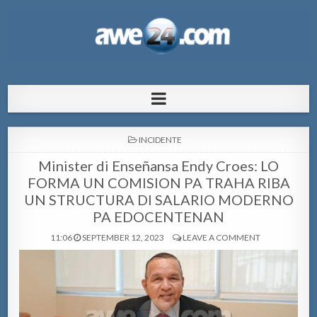
AWE24.com Bo centro di informacion
Bo centro di informacion pa Aruba
pa Aruba
POSTED
INCIDENTE
IN
Minister di Enseñansa Endy Croes: LO
FORMA UN COMISION PA TRAHA RIBA
UN STRUCTURA DI SALARIO MODERNO
PA EDOCENTENAN
11:06
SEPTEMBER 12, 2023
LEAVE A COMMENT