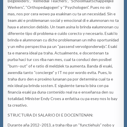
Begeleiders
”
,
“R
emedial
T
eachers
”
,
“
Schoolmaatschappelijke
W
erkers
”
,
“O
rthopedagogen
”
y
“P
sychologen
”
.
Pues no sin
mas
,
nos por
c
era wowo pa esakinan
cu
ta un ne
c
e
s
idad. Sin e
team aki e problemanan social
y
emocional di
e
alumnonan no ta
ha
ya e
atencion debido. Un team asina lo brinda
e
alumnonan cu
diferente tipo di problema e cuido corecto y ne
c
esario. Esaki lo
brinda e alumnonan cu dicho problemanan un miho oportunidad
y un miho
perspectiva pa un
“
passend vervolgonderwijs
”
. Esaki
ta e manera ideal pa traha.
Actualmente
,
e docente
nan
ta
purba ha
c
i tur cos
riba nan mes,
cual ta condu
c
i den posibel
“
burn
–
out
”
of e ratio di meldziek ta aumenta
.
Banda di esaki
,
awendia
tanto
“
concierge
”
y IT
no por wordo evita. Pues
,
lo
traha duro den
e
proximo lunanan pa por determina cual ta e
mix ideal pa brinda sosten. E siguiente tarea lo bira con pa
financia esaki pa duna contenido real na e enseñansa den su
totalidad.
Minister Endy Croes a enfatisa cu p
a esey nos lo bay
ta creativo.
S
TRUCTURA DI SALARIO DI E DOCENTENAN
:
Durante aña 2012
–
2013
,
a traha riba un
“
functiehuis
”
nobo y