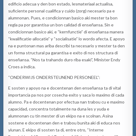
edificio adecua y den bon estado, lesmateria
a
l actualisa,
suficiente personal
cu
alifica y cuido (zorg) ne
ce
sario pa
e
alumnonan. Pues
,
e condicionnan basico aki mester ta bon
regla pa por garantisa un bon calidad di enseñansa.
Sin e
condicionnan basico aki
,
e
“kernfunctie” di enseñansa manera
“kwalificatie-allocatie” y “socialisatie”
lo wordo afecta.
E apoyo
na e puntonan mas ariba describi ta necesario y mester ta den
un forma structural pa garantisa e exito di nos structura di
enseñansa.
“
Nos ta trahando duro riba esaki
”, Minister Endy
Croes a indica.
“O
NDERWIJS ONDERSTEUNEND PERSONEEL
”:
E sosten y apoyo na
e
docentenan den enseñansa ta di vital
importancia pa nos por cosecha exito y saca lo maximo di cada
alumno. Pa
e
docentenan por efectua nan trabou cu e maximo
capacidad
,
concentra totalmente na duna les y yuda e
alumnonan
cu
tin mester di un
ekipo
na
e
scolnan
. Asina
s
ostene e docentenan den e trabou bunita aki di educa nos
y
iu
nan.
E e
kipo
di sosten ta
di
,
entre otro
,
“
Interne