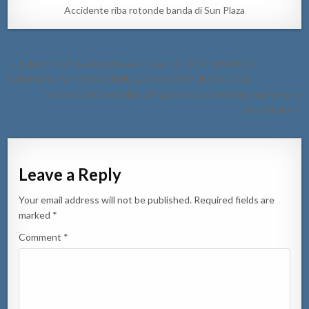
Accidente riba rotonde banda di Sun Plaza
Post
← Lider di MEP: Evelyn Wever-Croes: ULTIMO SIMAN DI
navigation
CAMPAÑA PA YENAFORMULARIO DI IMPUESTO 2022
Otro sospechoso hiba JZP (polis cu ta investiga muchanan y
moralidad) →
Leave a Reply
Your email address will not be published.
Required fields are
marked
*
Comment
*