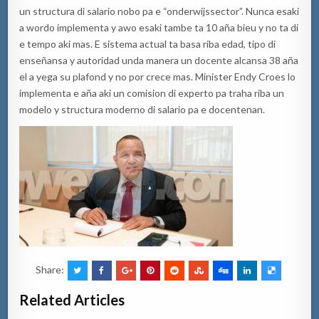
un structura di
salario
nobo pa e
“
onderwijssector
”
. Nun
c
a esaki
a wordo implementa y awo
esaki tambe ta 10 aña bieu y no ta di
e tempo aki mas. E s
i
stema actual ta basa riba edad, tipo di
enseñansa y autoridad unda manera un docente al
c
ansa 38 aña
el a yega su plafond y no por cre
c
e mas.
Minister Endy Croes lo
implementa e aña aki un comision di experto pa traha riba un
modelo y structura moderno di s
alario
pa
e docentenan.
Share:
Related Articles