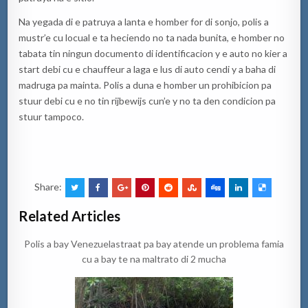
Na yegada di e patruya a lanta e homber for di sonjo, polis a
mustr’e cu locual e ta heciendo no ta nada bunita, e homber no
tabata tin ningun documento di identificacion y e auto no kier a
start debi cu e chauffeur a laga e lus di auto cendi y a baha di
madruga pa mainta. Polis a duna e homber un prohibicion pa
stuur debi cu e no tin rijbewijs cun’e y no ta den condicion pa
stuur tampoco.
Share:
Related Articles
Polis a bay Venezuelastraat pa bay atende un problema famia
cu a bay te na maltrato di 2 mucha