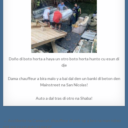
Doño di boto horta a haya un otro boto horta hunto cu esun di
dje
Dama chauffeur a bira malo y a bai dal den un banki di beton den
Mainstreet na San Nicolas!
Auto a dal tras di otro na Shaba!
Post
← Accidente na Camacuri, chauffeur di pick-up a lora na man robez
navigation
net ora cu un auto ta pas’e!