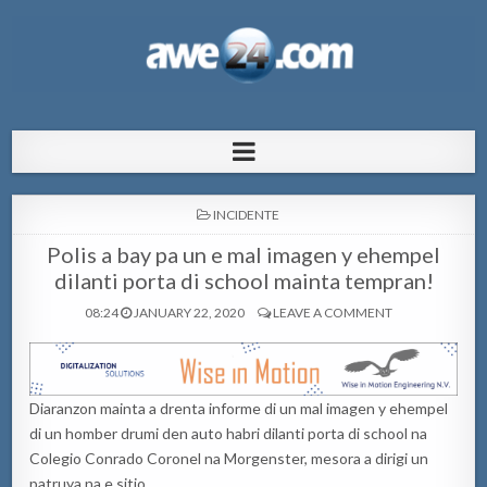
AWE24.com Bo centro di informacion
Bo centro di informacion pa Aruba
pa Aruba
POSTED
INCIDENTE
IN
Polis a bay pa un e mal imagen y ehempel
dilanti porta di school mainta tempran!
08:24
JANUARY 22, 2020
LEAVE A COMMENT
Diaranzon mainta a drenta informe di un mal imagen y ehempel
di un homber drumi den auto habri dilanti porta di school na
Colegio Conrado Coronel na Morgenster, mesora a dirigi un
patruya na e sitio.