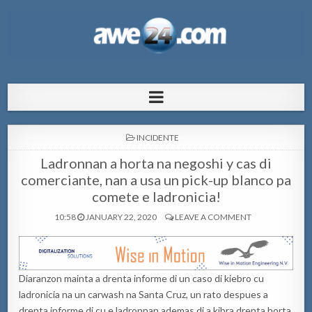
AWE24.com Bo centro di informacion
Bo centro di informacion pa Aruba
pa Aruba
POSTED
INCIDENTE
IN
Ladronnan a horta na negoshi y cas di
comerciante, nan a usa un pick-up blanco pa
comete e ladronicia!
10:58
JANUARY 22, 2020
LEAVE A COMMENT
Diaranzon mainta a drenta informe di un caso di kiebro cu
ladronicia na un carwash na Santa Cruz, un rato despues a
drenta informe di cu e ladronnan ademas di a kibra drenta horta