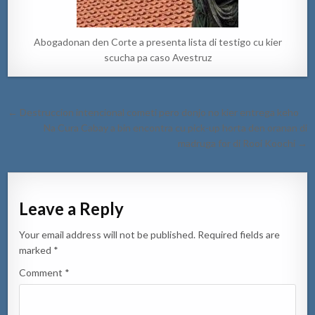
Abogadonan den Corte a presenta lista di testigo cu kier
scucha pa caso Avestruz
Post
← Destruccion intencional cometi pero donjo no kier entrega keho
navigation
Na Cura Cabay a bin encontra cu pick-up horta den oranan di
madruga for di Rooi Koochi →
Leave a Reply
Your email address will not be published.
Required fields are
marked
*
Comment
*