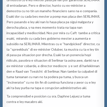
di entradanan. Pero e director, hunto cu ex-minister a
demostra cu no tin un maneho financiero sano na e compania.
Esaki dor cu cada bes mester a pomp mas placa den SERLIMAR.
Pero pasando e ley aki nan lo haya placa pa sigui malgasta y
derocha placa, y na mes momento trata na tapa nan
incapacidad y mediocridad. Nos por mira cu Caft tambe a critica
esaki, mirando cu cada bes gobierno mester a aumenta e
subsidio na SERLIMAR. Mientras cu e “handpicked” director, cu
ta “spreekbuis” di ex-minister Oduber, ta mustra cu ta e ley tin
di pasa pa situacion por drecha. Esaki ta un ponencia hopi
ridiculo, pasobra e situacion di Serlimar ta asina awe, danki na e
ex-minister cobarde, e director mediocre y e set di harlekinnan
den e Raad van Toezicht di Serlimar. Nan tambe ta culpabel di
tuma tareanan cu nan no ta podera pa tuma, y busca un
“incinerator” cu no tin fin di cuminsa funciona y awor cu e ley
aki ta bay purba na tapa e corupcion administrativo aki.
Ta comprensibel e posicion cu sra. Daphne Lejuez a tuma
contra e ley macabro aki.