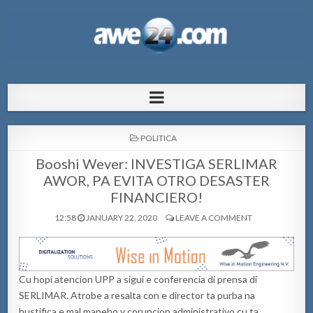
AWE24.com Bo centro di informacion
Bo centro di informacion pa Aruba
pa Aruba
POSTED
POLITICA
IN
Booshi Wever: INVESTIGA SERLIMAR
AWOR, PA EVITA OTRO DESASTER
FINANCIERO!
12:58
JANUARY 22, 2020
LEAVE A COMMENT
Cu hopi atencion UPP a sigui e conferencia di prensa di
SERLIMAR. Atrobe a resalta con e director ta purba na
hustifica e mal maneho y corupcion administrativo cu ta