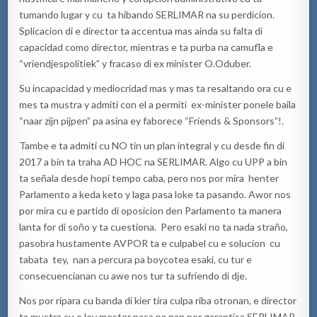
tumando lugar y cu ta hibando SERLIMAR na su perdicion.
Splicacion di e director ta accentua mas ainda su falta di
capacidad como director, mientras e ta purba na camufla e
“vriendjespolitiek” y fracaso di ex minister O.Oduber.
Su incapacidad y mediocridad mas y mas ta resaltando ora cu e
mes ta mustra y admiti con el a permiti ex-minister ponele baila
“naar zijn pijpen” pa asina ey faborece “Friends & Sponsors”!.
Tambe e ta admiti cu NO tin un plan integral y cu desde fin di
2017 a bin ta traha AD HOC na SERLIMAR. Algo cu UPP a bin
ta señala desde hopi tempo caba, pero nos por mira henter
Parlamento a keda keto y laga pasa loke ta pasando. Awor nos
por mira cu e partido di oposicion den Parlamento ta manera
lanta for di soño y ta cuestiona. Pero esaki no ta nada straño,
pasobra hustamente AVPOR ta e culpabel cu e solucion cu
tabata tey, nan a percura pa boycotea esaki, cu tur e
consecuencianan cu awe nos tur ta sufriendo di dje.
Nos por ripara cu banda di kier tira culpa riba otronan, e director
ta mustra cu e ley mester pasa pa nan por garantisa SERLIMAR