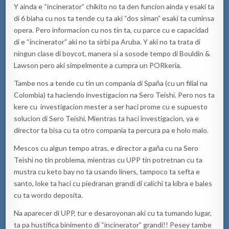
Y ainda e “incinerator” chikito no ta den funcion ainda y esaki ta
di 6 biaha cu nos ta tende cu ta aki “dos siman” esaki ta cuminsa
opera. Pero informacion cu nos tin ta, cu parce cu e capacidad
di e “incinerator” aki no ta sirbi pa Aruba. Y aki no ta trata di
ningun clase di boycot, manera si a sosode tempo di Bouldin &
Lawson pero aki simpelmente a cumpra un PORkeria.
Tambe nos a tende cu tin un compania di Spaña (cu un filial na
Colombia) ta haciendo investigacion na Sero Teishi. Pero nos ta
kere cu investigacion mester a ser haci prome cu e supuesto
solucion di Sero Teishi. Mientras ta haci investigacion, ya e
director ta bisa cu ta otro compania ta percura pa e holo malo.
Mescos cu algun tempo atras, e director a gaña cu na Sero
Teishi no tin problema, mientras cu UPP tin potretnan cu ta
mustra cu keto bay no ta usando liners, tampoco ta sefta e
santo, loke ta haci cu piedranan grandi di calichi ta kibra e bales
cu ta wordo deposita.
Na aparecer di UPP, tur e desaroyonan aki cu ta tumando lugar,
ta pa hustifica binimento di “incinerator” grandi!! Pesey tambe