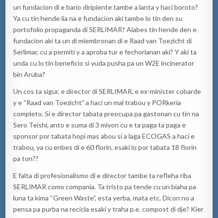
un fundacion di e bario diripiente tambe a lanta y haci boroto?
Ya cu tin hende lia na e fundacion aki tambe lo tin den su
portofolio propaganda di SERLIMAR? Alabes tin hende den e
fundacion aki ta un di miembronan di e Raad van Toezicht di
Serlimar, cu a permiti y a aproba tur e fechorianan aki? Y aki ta
unda cu lo tin beneficio si yuda pusha pa un W2E incinerator
bin Aruba?
Un cos ta sigur, e director di SERLIMAR, e ex-minister cobarde
y e “Raad van Toezicht” a haci un mal trabou y PORkeria
completo. Si e director tabata preocupa pa gastonan cu tin na
Sero Teishi, anto e suma di 3 miyon cu e ta paga ta paga e
sponsor por tabata hopi mas abou si a laga ECOGAS a haci e
trabou, ya cu enbes di e 60 florin, esaki lo por tabata 18 florin
pa ton??
E falta di profesionalismo di e director tambe ta refleha riba
SERLIMAR como compania. Ta tristo pa tende cu un biaha pa
luna ta kima “Green Waste”, esta yerba, mata etc. Dicon no a
pensa pa purba na recicla esaki y traha p.e. compost di dje? Kier