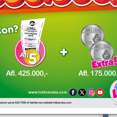
o Blanco
e irresponsabel casi dal auto y cu malcomportacion na un hotel →
red fields are marked
*