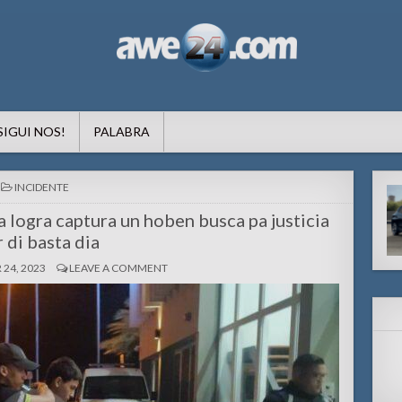
formacion pa Aruba
SIGUI NOS!
PALABRA
POSTED
INCIDENTE
IN
a logra captura un hoben busca pa justicia
r di basta dia
24, 2023
LEAVE A COMMENT