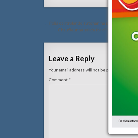
Post
← Polis controlando autonan na pompstation Ser
navigation
Chauffeur na salida for di nightclub a cor
Leave a Reply
Your email address will not be published.
Requi
Comment
*