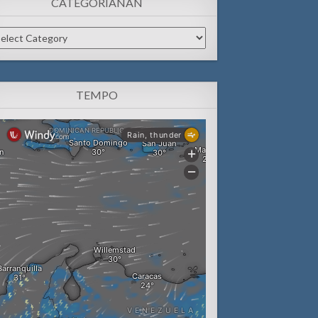
CATEGORIANAN
tegorianan
TEMPO