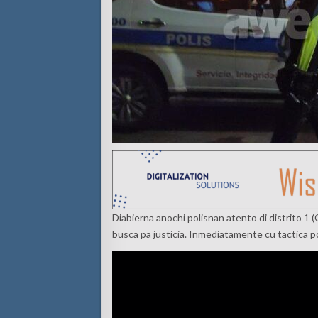
Diabierna anochi polisnan atento di distrito 1 
busca pa justicia. Inmediatamente cu tactica pol