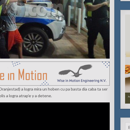
(Oranjestad) a logra mira un hoben cu pa basta dia caba ta ser
is a logra atrap’e y a detene.
Se