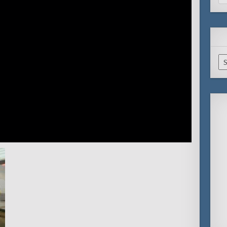
for
Ar