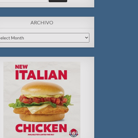
:
ARCHIVO
chivo