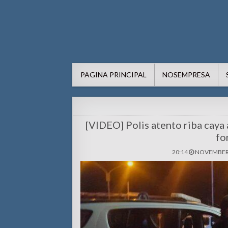
AWE24.com Bo centro di in
Bo centro di informacion pa Aruba
PAGINA PRINCIPAL
NOSEMPRESA
[VIDEO] Polis atento riba caya 
fo
20:14
NOVEMBER 