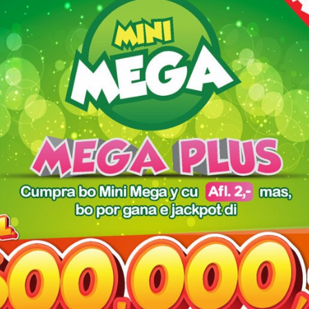
Resultado parada di
mucha Oranjestad 2020
BER
[VIDEO] 2 Dama a resulta
ES DI
herida den un accidente
unda un pick-up a bira
dilanti e auto