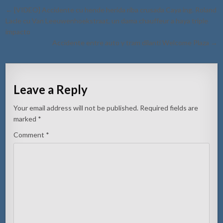
Post
← [VIDEO] Accidente cu hende herida riba crusada Caya ing. Roland
navigation
Lacle cu Van Leeuwenhoekstraat, un dama chauffeur a haya triple
impacto
Accidente entre auto y tram dilanti Welcome Plaza →
Leave a Reply
Your email address will not be published.
Required fields are
marked
*
Comment
*