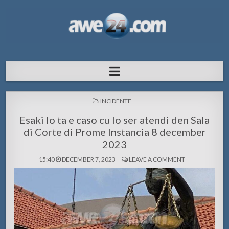
AWE24.com Bo centro di informacion
Bo centro di informacion pa Aruba
pa Aruba
POSTED
INCIDENTE
IN
Esaki lo ta e caso cu lo ser atendi den Sala
di Corte di Prome Instancia 8 december
2023
15:40
DECEMBER 7, 2023
LEAVE A COMMENT