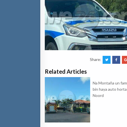
Share:
Related Articles
Na Montaña un famil
bin haya auto horta 
Noord