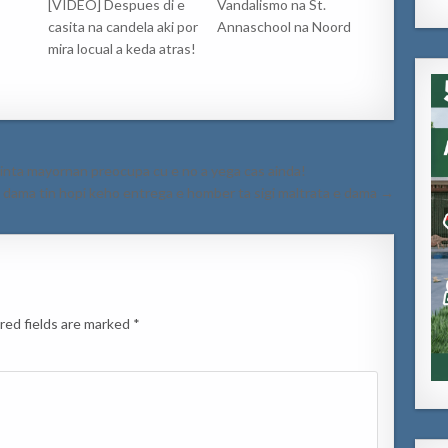
[VIDEO] Despues di e
Vandalismo na St.
casita na candela aki por
Annaschool na Noord
mira locual a keda atras!
ainta mayornan preocupa cu e no a yega cas ainda!
dama tin hopi keho entrega e homber ta sigi maltrata e dama →
red fields are marked
*