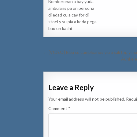
Bomberonan a bay yuda
ambulans pa un persona
di edad cu a cay for di
stoel y su pia a keda pega
bao un kashi
Post
← [VIDEO] Riba su cumpleaños yiu a sali trip y m
navigation
Aunke e 
Leave a Reply
Your email address will not be published.
Requi
Comment
*