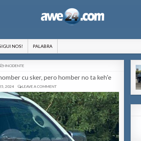
formacion pa Aruba
SIGUI NOS!
PALABRA
POSTED
INCIDENTE
IN
homber cu sker, pero homber no ta keh’e
5, 2024
LEAVE A COMMENT