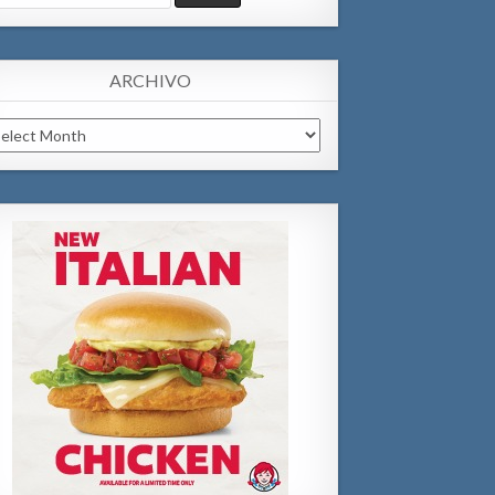
:
ARCHIVO
chivo