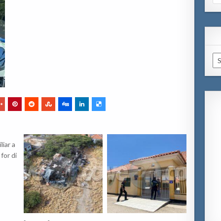
for
Ar
iar a
for di