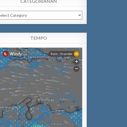
CATEGORIANAN
tegorianan
TEMPO