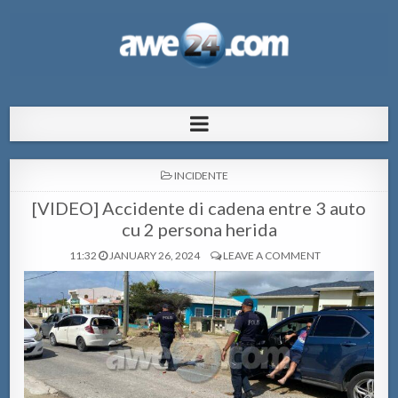
AWE24.com Bo centro di informacion
Bo centro di informacion pa Aruba
pa Aruba
POSTED
INCIDENTE
IN
[VIDEO] Accidente di cadena entre 3 auto
cu 2 persona herida
11:32
JANUARY 26, 2024
LEAVE A COMMENT