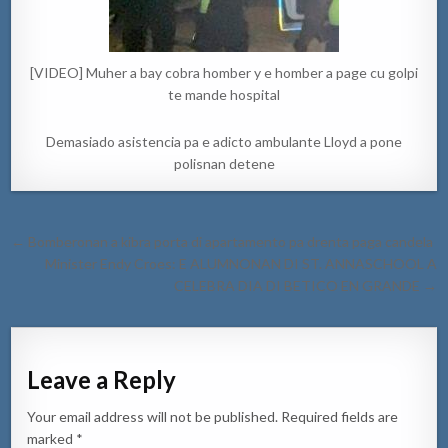
[VIDEO] Muher a bay cobra homber y e homber a page cu golpi
te mande hospital
Demasiado asistencia pa e adicto ambulante Lloyd a pone
polisnan detene
Post
← Bomberonan a kibra porta di apartamento pa drenta paga candela
navigation
Minister Endy Croes: E ALUMNONAN DI ST. ANNASCHOOL A
CELEBRA DIA DI BETICO EN GRANDE →
Leave a Reply
Your email address will not be published.
Required fields are
marked
*