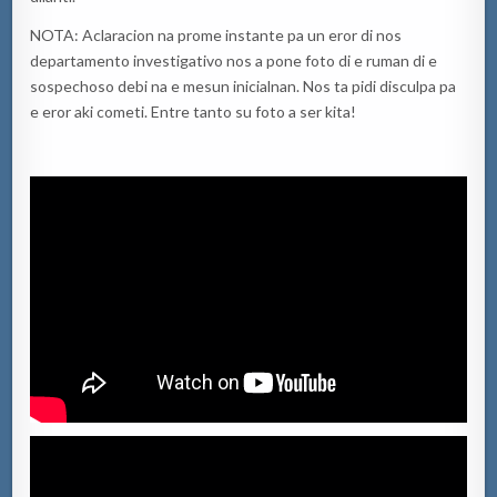
NOTA: Aclaracion na prome instante pa un eror di nos
departamento investigativo nos a pone foto di e ruman di e
sospechoso debi na e mesun inicialnan. Nos ta pidi disculpa pa
e eror aki cometi. Entre tanto su foto a ser kita!