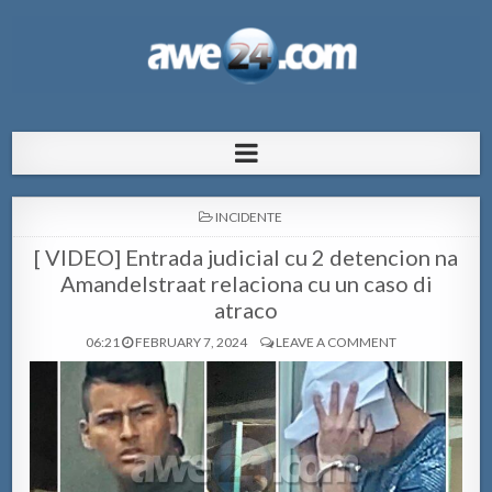
AWE24.com Bo centro di informacion
Bo centro di informacion pa Aruba
pa Aruba
POSTED
INCIDENTE
IN
[ VIDEO] Entrada judicial cu 2 detencion na
Amandelstraat relaciona cu un caso di
atraco
06:21
FEBRUARY 7, 2024
LEAVE A COMMENT