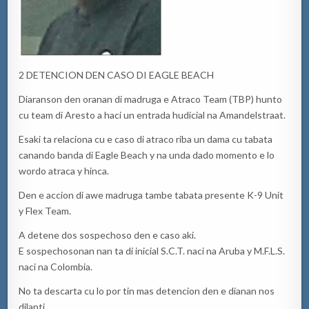
2 DETENCION DEN CASO DI EAGLE BEACH
Diaranson den oranan di madruga e Atraco Team (TBP) hunto
cu team di Aresto a haci un entrada hudicial na Amandelstraat.
Esaki ta relaciona cu e caso di atraco riba un dama cu tabata
canando banda di Eagle Beach y na unda dado momento e lo
wordo atraca y hinca.
Den e accion di awe madruga tambe tabata presente K-9 Unit
y Flex Team.
A detene dos sospechoso den e caso aki.
E sospechosonan nan ta di inicial S.C.T. naci na Aruba y M.F.L.S.
naci na Colombia.
No ta descarta cu lo por tin mas detencion den e dianan nos
dilanti.