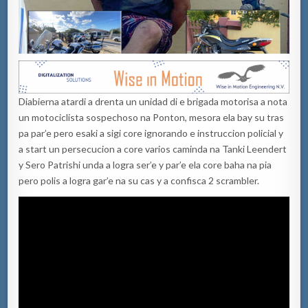
Diabierna atardi a drenta un unidad di e brigada motorisa a nota
un motociclista sospechoso na Ponton, mesora ela bay su tras
pa par’e pero esaki a sigi core ignorando e instruccion policial y
a start un persecucion a core varios caminda na Tanki Leendert
y Sero Patrishi unda a logra ser’e y par’e ela core baha na pia
pero polis a logra gar’e na su cas y a confisca 2 scrambler.