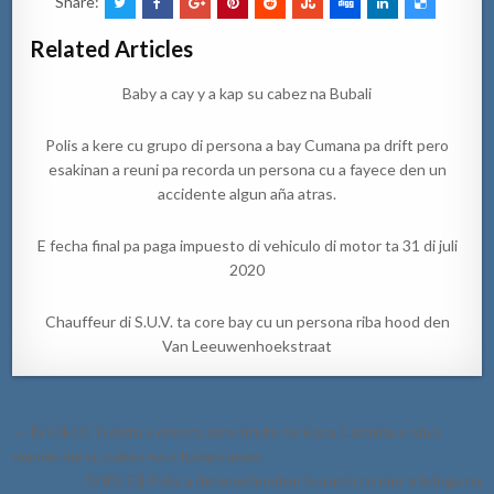
Share:
Related Articles
Baby a cay y a kap su cabez na Bubali
Polis a kere cu grupo di persona a bay Cumana pa drift pero
esakinan a reuni pa recorda un persona cu a fayece den un
accidente algun aña atras.
E fecha final pa paga impuesto di vehiculo di motor ta 31 di juli
2020
Chauffeur di S.U.V. ta core bay cu un persona riba hood den
Van Leeuwenhoekstraat
Post
← [VIDEO] Turista a drenta lama bruto na Boca Catalina y ola a
navigation
mande dal su cabes na e barancanan
[VIDEO] Polis a detene homber burachi cu kier a bringa na