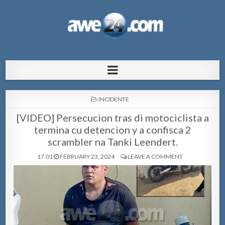
AWE24.com Bo centro di informacion
Bo centro di informacion pa Aruba
pa Aruba
POSTED
INCIDENTE
IN
[VIDEO] Persecucion tras di motociclista a
termina cu detencion y a confisca 2
scrambler na Tanki Leendert.
17:01
FEBRUARY 23, 2024
LEAVE A COMMENT