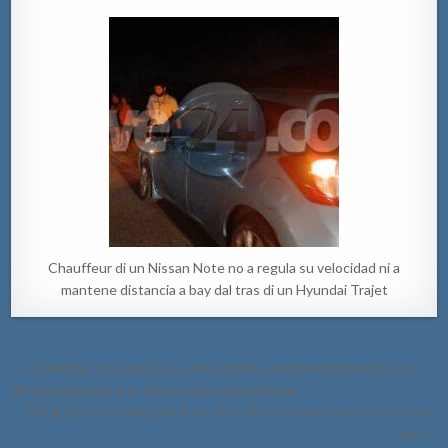
Chauffeur di un Nissan Note no a regula su velocidad ni a
mantene distancia a bay dal tras di un Hyundai Trajet
Post
← Chauffeur no a regula su velocidad ni a mantene distancia a bay
navigation
dal fuertemente tras di otro auto na Hooiberg
[VIDEO] Auto a dal palo di lus den John G. Emanstraat y a sigi core
bay →