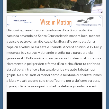
Diadomingo anochi a drenta informe di cu tin un auto riba
caminda bayendo pa Santa Cruz coriendo manera loco, mesora
a avisa e patruyanan riba caya. Na altura di e pompstation a
topa cu e vehiculo aki esta e Hyundai Accent shinishi A19143 y
mesora a bay su tras y dunando e señal pa e para pero ela
ignora esaki. Polis a inicia cu un persecucion den cual por a mira
claramente e peliger den e forma di cu e chauffeur ta coriendo
ela dal borchi trafico y hasta palo di lus y e auto tabata hopi
golpia. Na e crusada di mondi fierno e bentana di chauffeur mes
a kibra y esaki a pone cu e chauffeur no por a sigi core y a para.
Eynan polis a haya e oportunidad pa detene y confisca e auto.