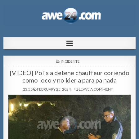
AWE24.com Bo centro di informacion
Bo centro di informacion pa Aruba
pa Aruba
POSTED
INCIDENTE
IN
[VIDEO] Polis a detene chauffeur coriendo
como loco y no kier a para pa nada
23:58
FEBRUARY 25, 2024
LEAVE A COMMENT