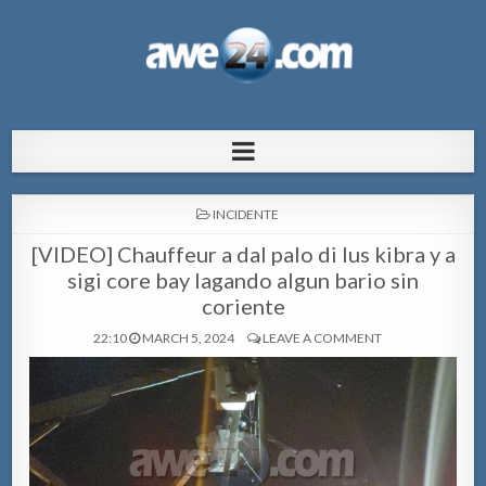
AWE24.com Bo centro di informacion
Bo centro di informacion pa Aruba
pa Aruba
POSTED
INCIDENTE
IN
[VIDEO] Chauffeur a dal palo di lus kibra y a
sigi core bay lagando algun bario sin
coriente
22:10
MARCH 5, 2024
LEAVE A COMMENT