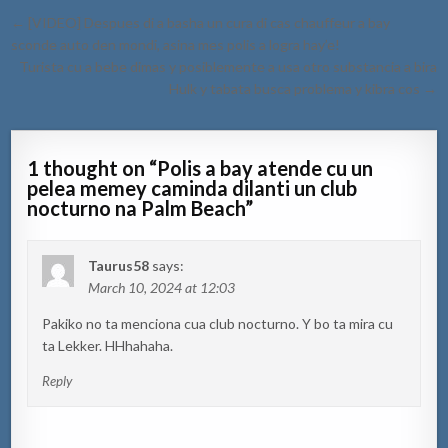
Post
← [VIDEO] Despues di a basha un cura di cas chauffeur a bay
navigation
sconde auto den mondi, asina mes polis a logra hay’e!
Turista cu a bebe dimas y posiblemente a usa otro substancia a bira
Hulk y tabata busca problema y kibra cos →
1 thought on “
Polis a bay atende cu un
pelea memey caminda dilanti un club
nocturno na Palm Beach
”
Taurus58
says:
March 10, 2024 at 12:03
Pakiko no ta menciona cua club nocturno. Y bo ta mira cu
ta Lekker. HHhahaha.
Reply