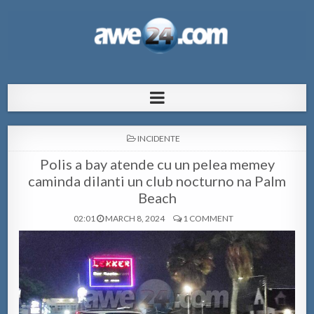
AWE24.com Bo centro di informacion
Bo centro di informacion pa Aruba
pa Aruba
POSTED
INCIDENTE
IN
Polis a bay atende cu un pelea memey
caminda dilanti un club nocturno na Palm
Beach
02:01
MARCH 8, 2024
1 COMMENT