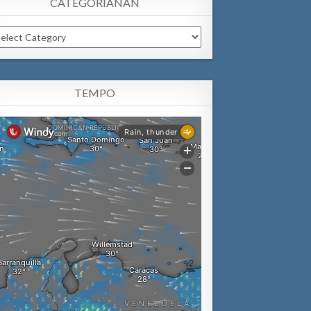
CATEGORIANAN
tegorianan
TEMPO