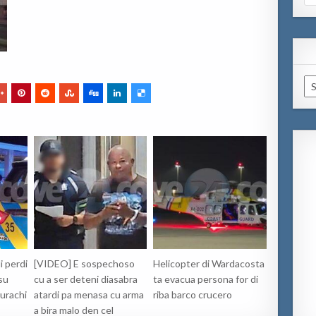
for
Ar
i perdi
[VIDEO] E sospechoso
Helicopter di Wardacosta
 su
cu a ser deteni diasabra
ta evacua persona for di
urachi
atardi pa menasa cu arma
riba barco crucero
a bira malo den cel