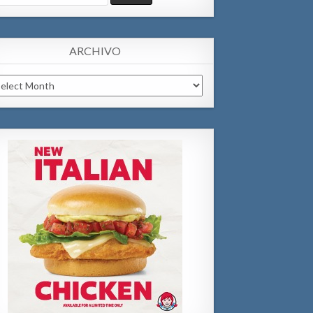
:
ARCHIVO
chivo