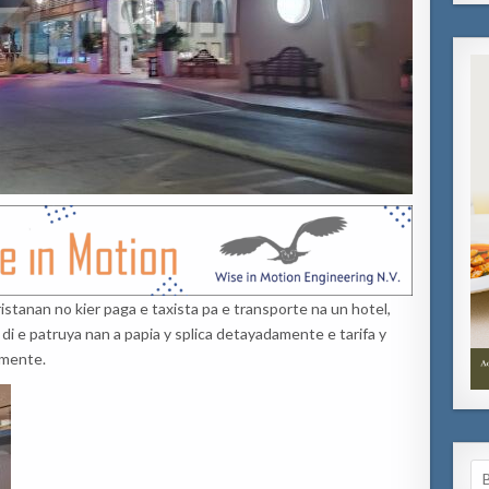
stanan no kier paga e taxista pa e transporte na un hotel,
 di e patruya nan a papia y splica detayadamente e tarifa y
amente.
Se