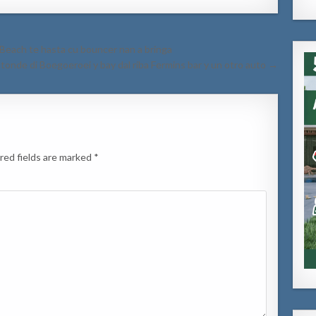
Beach te hasta cu bouncer nan a bringa
tonde di Boegoeroei y bay dal riba Fermins bar y un otro auto →
red fields are marked
*