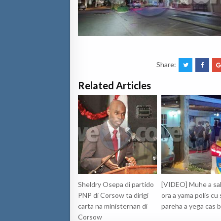
Share:
Related Articles
Sheldry Osepa di partido
[VIDEO] Muhe a sal
PNP di Corsow ta dirigi
ora a yama polis cu
carta na ministernan di
pareha a yega cas b
Corsow