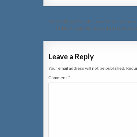
Post
← [VIDEO] Royal Rumble cu turistanan na South 
navigation
[VIDEO] Chauffeur burachi a pasa den e ro
Leave a Reply
Your email address will not be published.
Requi
Comment
*