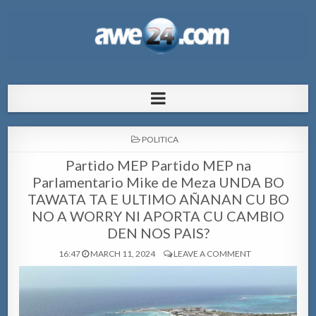
AWE24.com Bo centro di informacion
Bo centro di informacion pa Aruba
pa Aruba
POSTED
POLITICA
IN
Partido MEP Partido MEP na
Parlamentario Mike de Meza UNDA BO
TAWATA TA E ULTIMO AÑANAN CU BO
NO A WORRY NI APORTA CU CAMBIO
DEN NOS PAIS?
16:47
MARCH 11, 2024
LEAVE A COMMENT