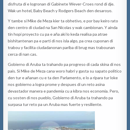
disfruta di e logronan di Gabinete Wever-Croes rond di dje.
Wak un hotel, Baby Beach y Rodgers Beach den desaroyo.
Y tambe si Mike de Meza kier ta obhetivo, e por bay keiro rato
den centro di ciudad na San Nicolas y wak cambionan. Y ainda
tin hopi proyecto cu pa e aña aki lo keda realisa pa atrae
bishitantenan pa e parti di nos isla algo, pa crea cuponan di
trabou y facilita ciudadanonan pariba di brug mas trabounan
cerca di nan cas.
Gobierno di Aruba ta trahando pa progreso di cada skina di nos
pais. Si Mike de Meza cana woro habri y gasta su sapato politico
den tur e añanan cu e ta den Parlamento, e lo a ripara tur loke
nos gobierno a logra prome y despues di un reto asina
devastador manera e pandemia cu a kibra nos economia. Pero,
cu sosten di nos pueblo, Gobierno di Aruba ta trahando pa
surpasa tur reto pa un Aruba mas fuerte y resiliente.