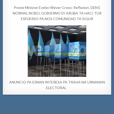
Prome Minister Evelyn Wever-Croes: Reflexion: DEN E
NORMAL NOBO, GOBIERNO DI ARUBA TA HACI TUR
ESFUERSO PA NOS COMUNIDAD TA SIGUR
ANUNCIO PA ESNAN INTERESA PA TRAHA NA URNANAN
ELECTORAL
Post
← Minister Endy Croes: A TRATA DIFERENTE TOPICO DI VITAL
navigation
IMPORTANCIA CU SIMAR, EN CONEXION CU ENSEÑANSA DI