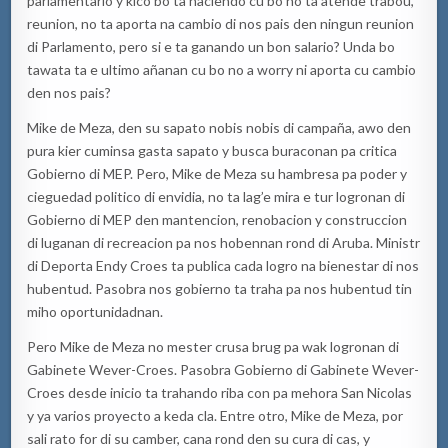
parlamentario y kico bo ta haciendo cu bo no ta atende trabou,
reunion, no ta aporta na cambio di nos pais den ningun reunion
di Parlamento, pero si e ta ganando un bon salario? Unda bo
tawata ta e ultimo añanan cu bo no a worry ni aporta cu cambio
den nos pais?
Mike de Meza, den su sapato nobis nobis di campaña, awo den
pura kier cuminsa gasta sapato y busca buraconan pa critica
Gobierno di MEP. Pero, Mike de Meza su hambresa pa poder y
cieguedad politico di envidia, no ta lag’e mira e tur logronan di
Gobierno di MEP den mantencion, renobacion y construccion
di luganan di recreacion pa nos hobennan rond di Aruba. Ministr
di Deporta Endy Croes ta publica cada logro na bienestar di nos
hubentud. Pasobra nos gobierno ta traha pa nos hubentud tin
miho oportunidadnan.
Pero Mike de Meza no mester crusa brug pa wak logronan di
Gabinete Wever-Croes. Pasobra Gobierno di Gabinete Wever-
Croes desde inicio ta trahando riba con pa mehora San Nicolas
y ya varios proyecto a keda cla. Entre otro, Mike de Meza, por
sali rato for di su camber, cana rond den su cura di cas, y