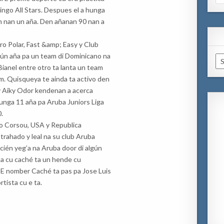
for
ngo All Stars. Despues el a hunga
h nan un aña. Den añanan 90 nan a
ro Polar, Fast &amp; Easy y Club
gún aña pa un team di Dominicano na
Ar
ianel entre otro ta lanta un team
. Quisqueya te ainda ta activo den
y Aiky Odor kendenan a acerca
hunga 11 aña pa Aruba Juniors Liga
.
ro Corsou, USA y Republica
rahado y leal na su club Aruba
ecién yeg’a na Aruba door di algún
na cu caché ta un hende cu
 E nomber Caché ta pas pa Jose Luis
tista cu e ta.