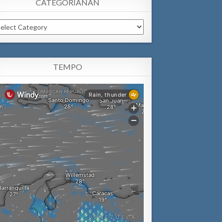
CATEGORIANAN
tegorianan
TEMPO