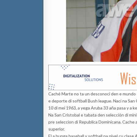
Caché Marte no ta un desconoci den e mundo d
e deporte di softball Bush league. Naci na San
10 di mei 1963, a yega Aruba 33 aña pasa y a ke
Na San Cristobal e tabata den selección di min
pre seleccion di Republica Dominicana. Cache a
superior.
El a hunga baseball y softball na nivel cu clase