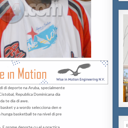
i di deporte na Aruba, specialmente
 Cistobal, Republica Dominicana dia
da te dia di awe.
i basket y a wordo selecciona den e
 hunga basketball te na nivel di pre
Se
 A. E prome deporte cu el a practica