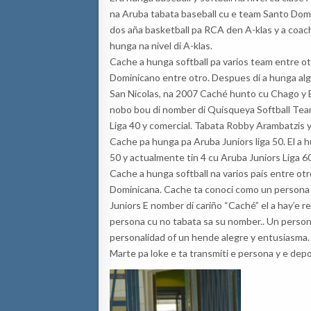
na Aruba tabata baseball cu e team Santo Domi
dos aña basketball pa RCA den A-klas y a coac
hunga na nivel di A-klas.
Cache a hunga softball pa varios team entre ot
Dominicano entre otro. Despues di a hunga al
San Nicolas, na 2007 Caché hunto cu Chago y B
nobo bou di nomber di Quisqueya Softball Team
Liga 40 y comercial. Tabata Robby Arambatzis 
Cache pa hunga pa Aruba Juniors liga 50. El a 
50 y actualmente tin 4 cu Aruba Juniors Liga 60
Cache a hunga softball na varios país entre ot
Dominicana. Cache ta conocí como un persona t
Juniors E nomber di cariño “Caché” el a hay’e r
persona cu no tabata sa su nomber.. Un perso
personalidad of un hende alegre y entusiasma.
Marte pa loke e ta transmiti e persona y e depor