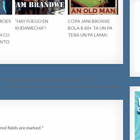
CROES
“HAY FUEGO EN
COPA JANI BROKKE
KUDAWECHA”!
BOLA 8 60+ TA UN PA
N CU
TERA UN PA LAMA!
ENTO
distancia a bay dal tras di auto banda di A.T.A.
Torneo Himno y Bandera na Aruba Juniors den fin di siman →
red fields are marked
*