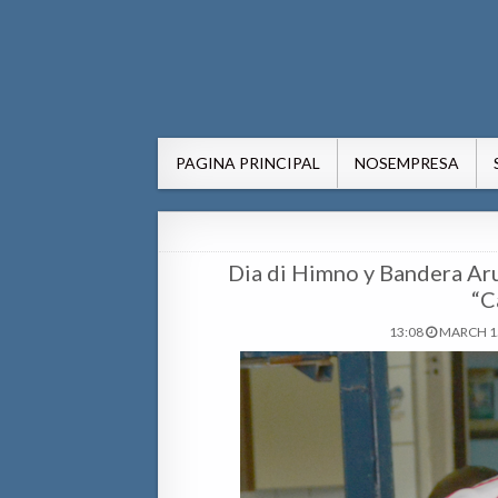
AWE24.com Bo centro di in
Bo centro di informacion pa Aruba
PAGINA PRINCIPAL
NOSEMPRESA
Dia di Himno y Bandera Ar
“C
13:08
MARCH 15