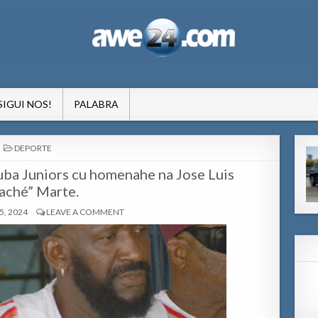
formacion pa Aruba
SIGUI NOS!
PALABRA
POSTED
DEPORTE
IN
uba Juniors cu homenahe na Jose Luis
aché” Marte.
, 2024
LEAVE A COMMENT