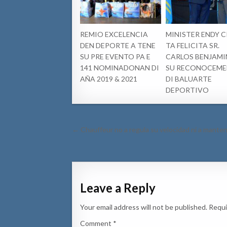
REMIO EXCELENCIA
MINISTER ENDY 
DEN DEPORTE A TENE
TA FELICITA SR.
SU PRE EVENTO PA E
CARLOS BENJAMI
141 NOMINADONAN DI
SU RECONOCEM
AÑA 2019 & 2021
DI BALUARTE
DEPORTIVO
Post
← Chauffeur no a regula su velocidad ni a mantene 
navigation
Leave a Reply
Your email address will not be published.
Requi
Comment
*