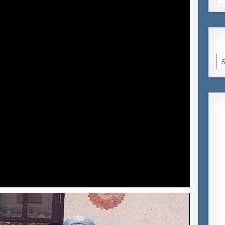
for
Ar