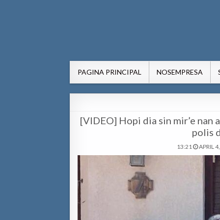
AWE24.com Bo centro di in
Bo centro di informacion pa Aruba
PAGINA PRINCIPAL
NOSEMPRESA
[VIDEO] Hopi dia sin mir’e nan a
polis 
13:21
APRIL 4