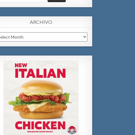
:
ARCHIVO
chivo