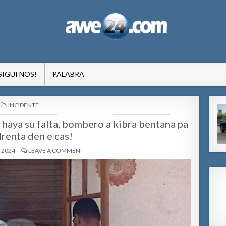
formacion pa Aruba
SIGUI NOS!
PALABRA
POSTED
INCIDENTE
IN
 haya su falta, bombero a kibra bentana pa
drenta den e cas!
, 2024
LEAVE A COMMENT