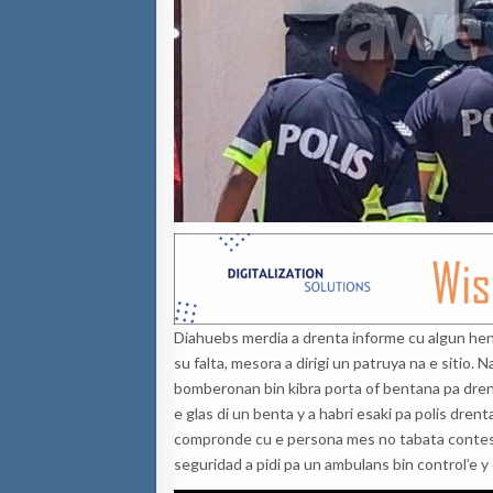
Diahuebs merdia a drenta informe cu algun hend
su falta, mesora a dirigi un patruya na e sitio. 
bomberonan bin kibra porta of bentana pa drent
e glas di un benta y a habri esaki pa polis dren
compronde cu e persona mes no tabata contesta
seguridad a pidi pa un ambulans bin control’e y 