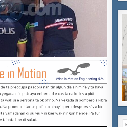
e ta preocupa pasobra nan tin algun dia sin mir’e y ta haya
Na yegada di e patruya enberdad e cas ta na lock y a pidi
a wak si e persona ta ok of no. Na yegada di bombero a kibra
ta. Na prome instante polis no a hay’e pero despues si y a bin
 yamadanan di su yiu y ni kier wak ningun hende. Pa tur
e tabata bon di salud.
Se