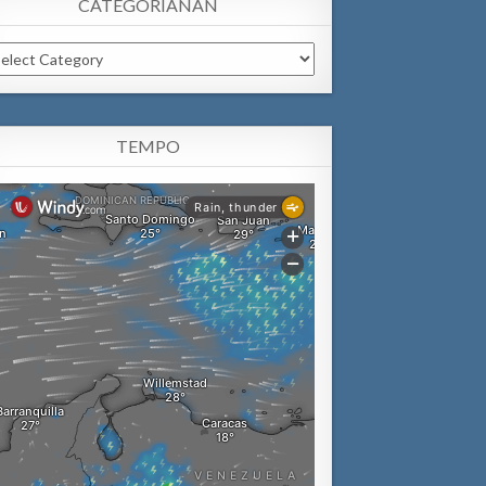
CATEGORIANAN
tegorianan
TEMPO