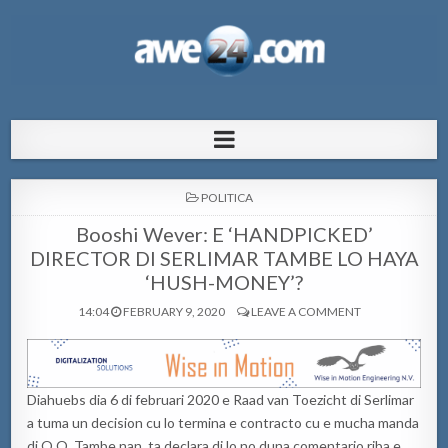
AWE24.com Bo centro di informacion
Bo centro di informacion pa Aruba
pa Aruba
POSTED
POLITICA
IN
Booshi Wever: E ‘HANDPICKED’
DIRECTOR DI SERLIMAR TAMBE LO HAYA
‘HUSH-MONEY’?
14:04
FEBRUARY 9, 2020
LEAVE A COMMENT
Diahuebs dia 6 di februari 2020 e Raad van Toezicht di Serlimar
a tuma un decision cu lo termina e contracto cu e mucha manda
di O.O. Tambe nan ta declara di lo no duna comentario riba e