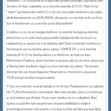
Serlimar!! Of ta purba di scapa nan propio peyego, pasobra nan
ta mes of mas culpable cu e mucha manda di O.O.? Nan lo ta
“next” pa haya nan retiro? Lo tin un otro plan siniestro pa caba
definitivamente cu SERLIMAR, despues cu na mal ordo a chica
tur e fondonan cu a wordo poni disponibel?
Cuidou cu no ta un wega mafioso ta wordo hunga pa desvia
atencion cu e solo meta pa pueblo lubida kende ta esun cu
realmente a causa tur e problema aki? Den e mundo mafioso e
fenomeno pa no basha abou yama “OMERTA” y si e mucha
manda di O.O no basha abou y e minister actual no bay
Ministerio Publico, anto henter e asunto aki ta un otro show pa
e fiesta den Serlimar sigui cu otro hende na cabez. Ta p’esey
mester bin un investigacion financiero y forensico pa pone
TUR esnan involvi responsabel.
Y nos no mester vooral lubida e rol di nos Parlamento cu tabata
tin TUR informacion necesario den nan poder, pero a scohe pa
e stul enbes pa Aruba. Pues nan tambe ta co-culpabel. Ban
spera cu porfin nan asumi nan responsabilidad y exigi e
investigacionnan necesario y no bay scohe atrobe pa bay laba