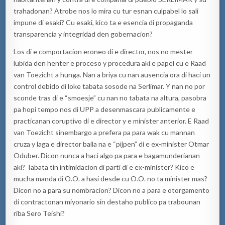
trahadonan? Atrobe nos lo mira cu tur esnan culpabel lo sali
impune di esaki? Cu esaki, kico ta e esencia di propaganda
transparencia y integridad den gobernacion?
Los di e comportacion eroneo di e director, nos no mester
lubida den henter e proceso y procedura aki e papel cu e Raad
van Toezicht a hunga. Nan a briya cu nan ausencia ora di haci un
control debido di loke tabata sosode na Serlimar. Y nan no por
sconde tras di e “smoesje” cu nan no tabata na altura, pasobra
pa hopi tempo nos di UPP a desenmascara publicamente e
practicanan coruptivo di e director y e minister anterior. E Raad
van Toezicht sinembargo a prefera pa para wak cu mannan
cruza y laga e director baila na e “pijpen” di e ex-minister Otmar
Oduber. Dicon nunca a haci algo pa para e bagamunderianan
aki? Tabata tin intimidacion di parti di e ex-minister? Kico e
mucha manda di O.O. a hasi desde cu O.O. no ta minister mas?
Dicon no a para su nombracion? Dicon no a para e otorgamento
di contractonan miyonario sin destaho publico pa trabounan
riba Sero Teishi?