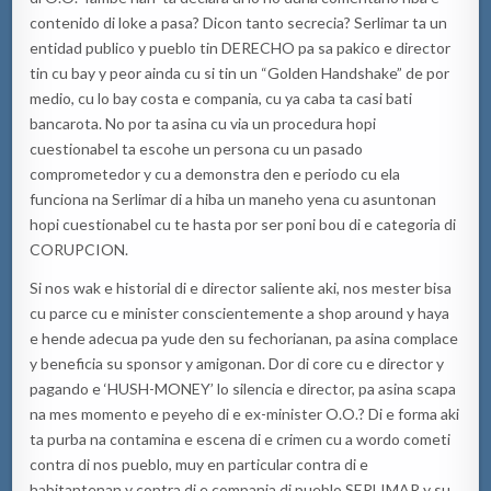
contenido di loke a pasa? Dicon tanto secrecia? Serlimar ta un
entidad publico y pueblo tin DERECHO pa sa pakico e director
tin cu bay y peor ainda cu si tin un “Golden Handshake” de por
medio, cu lo bay costa e compania, cu ya caba ta casi bati
bancarota. No por ta asina cu via un procedura hopi
cuestionabel ta escohe un persona cu un pasado
comprometedor y cu a demonstra den e periodo cu ela
funciona na Serlimar di a hiba un maneho yena cu asuntonan
hopi cuestionabel cu te hasta por ser poni bou di e categoria di
CORUPCION.
Si nos wak e historial di e director saliente aki, nos mester bisa
cu parce cu e minister conscientemente a shop around y haya
e hende adecua pa yude den su fechorianan, pa asina complace
y beneficia su sponsor y amigonan. Dor di core cu e director y
pagando e ‘HUSH-MONEY’ lo silencia e director, pa asina scapa
na mes momento e peyeho di e ex-minister O.O.? Di e forma aki
ta purba na contamina e escena di e crimen cu a wordo cometi
contra di nos pueblo, muy en particular contra di e
habitantenan y contra di e compania di pueblo SERLIMAR y su