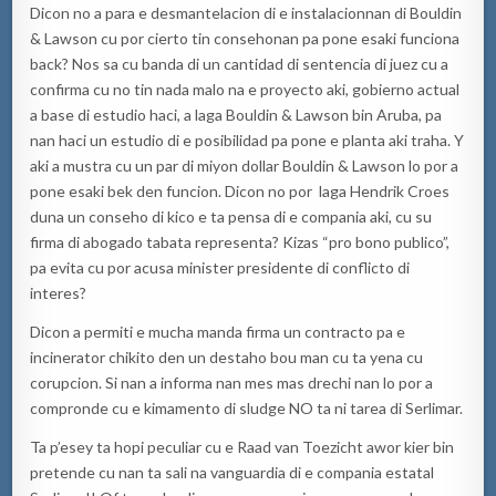
Dicon no a para e desmantelacion di e instalacionnan di Bouldin
& Lawson cu por cierto tin consehonan pa pone esaki funciona
back? Nos sa cu banda di un cantidad di sentencia di juez cu a
confirma cu no tin nada malo na e proyecto aki, gobierno actual
a base di estudio haci, a laga Bouldin & Lawson bin Aruba, pa
nan haci un estudio di e posibilidad pa pone e planta aki traha. Y
aki a mustra cu un par di miyon dollar Bouldin & Lawson lo por a
pone esaki bek den funcion. Dicon no por laga Hendrik Croes
duna un conseho di kico e ta pensa di e compania aki, cu su
firma di abogado tabata representa? Kizas “pro bono publico”,
pa evita cu por acusa minister presidente di conflicto di
interes?
Dicon a permiti e mucha manda firma un contracto pa e
incinerator chikito den un destaho bou man cu ta yena cu
corupcion. Si nan a informa nan mes mas drechi nan lo por a
compronde cu e kimamento di sludge NO ta ni tarea di Serlimar.
Ta p’esey ta hopi peculiar cu e Raad van Toezicht awor kier bin
pretende cu nan ta sali na vanguardia di e compania estatal