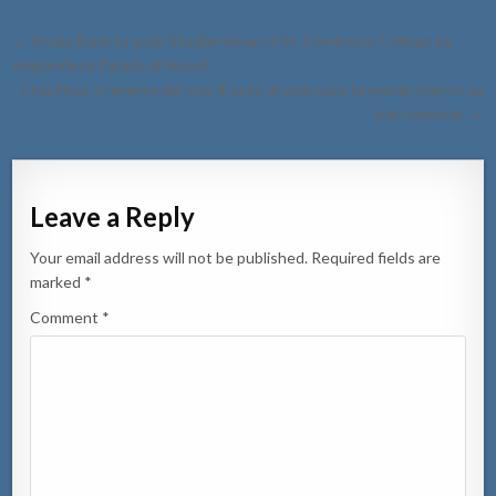
Post
← Aruba Bank ta yuda Studiantenan di St. Dominicus College pa
navigation
engrandece Parada di Noord
Chauffeur a reverse dal tras di auto di polis para ta warda chance pa
subi caminda. →
Leave a Reply
Your email address will not be published.
Required fields are
marked
*
Comment
*