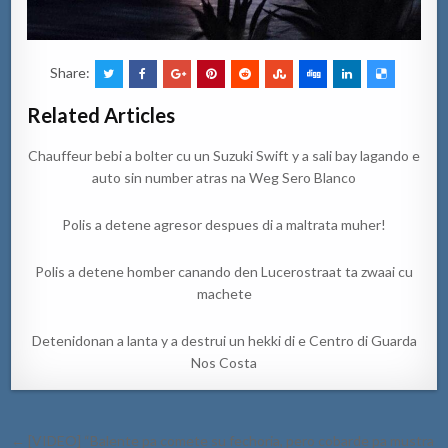
Share:
Related Articles
Chauffeur bebi a bolter cu un Suzuki Swift y a sali bay lagando e
auto sin number atras na Weg Sero Blanco
Polis a detene agresor despues di a maltrata muher!
Polis a detene homber canando den Lucerostraat ta zwaai cu
machete
Detenidonan a lanta y a destrui un hekki di e Centro di Guarda
Nos Costa
Post
← [VIDEO] “Balente pa comete su fechoria, pero cobarde pa mustra