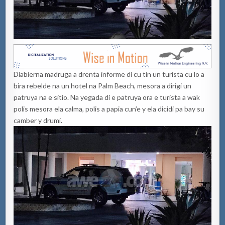
Diabierna madruga a drenta informe di cu tin un turista cu lo a
bira rebelde na un hotel na Palm Beach, mesora a dirigi un
patruya na e sitio. Na yegada di e patruya ora e turista a wak
polis mesora ela calma, polis a papia cun’e y ela dicidi pa bay su
camber y drumi.