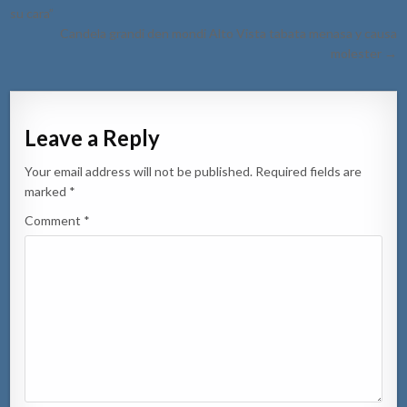
navigation
su cara”
Candela grandi den mondi Alto Vista tabata menasa y causa
molester →
Leave a Reply
Your email address will not be published.
Required fields are
marked
*
Comment
*