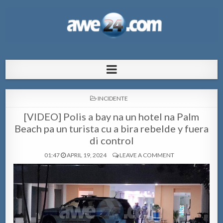
AWE24.com Bo centro di informacion
Bo centro di informacion pa Aruba
pa Aruba
POSTED
INCIDENTE
IN
[VIDEO] Polis a bay na un hotel na Palm
Beach pa un turista cu a bira rebelde y fuera
di control
01:47
APRIL 19, 2024
LEAVE A COMMENT