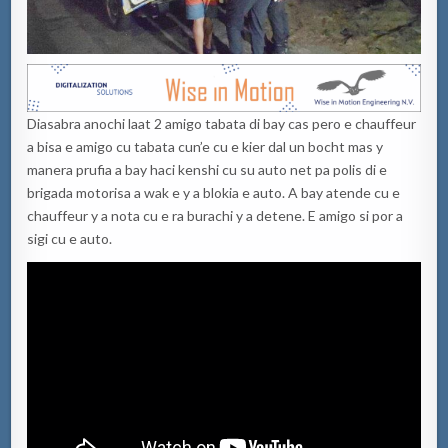
Diasabra anochi laat 2 amigo tabata di bay cas pero e chauffeur
a bisa e amigo cu tabata cun’e cu e kier dal un bocht mas y
manera prufia a bay haci kenshi cu su auto net pa polis di e
brigada motorisa a wak e y a blokia e auto. A bay atende cu e
chauffeur y a nota cu e ra burachi y a detene. E amigo si por a
sigi cu e auto.