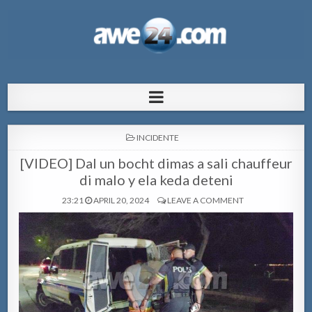
AWE24.com Bo centro di informacion
Bo centro di informacion pa Aruba
pa Aruba
POSTED
INCIDENTE
IN
[VIDEO] Dal un bocht dimas a sali chauffeur
di malo y ela keda deteni
23:21
APRIL 20, 2024
LEAVE A COMMENT