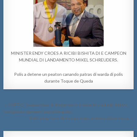
MINISTER ENDY CROES A RICIBI BISHITA DI E CAMPEON
MUNDIAL DI LANDAMENTO MIKEL SCHREUDERS.
Polis a detene un peaton canando patras di warda di polis
durante Toque de Queda
Post
← [VIDEO] Sospechoso di drogamento y violacion ta keda deteni,
navigation
testigonan a presenta prueba graba
Polis a bay Sero Blanco pa tuma un keho di ladronicia →