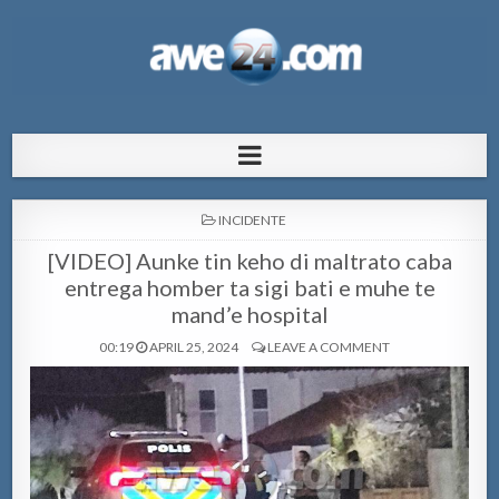
AWE24.com Bo centro di informacion
Bo centro di informacion pa Aruba
pa Aruba
POSTED
INCIDENTE
IN
[VIDEO] Aunke tin keho di maltrato caba
entrega homber ta sigi bati e muhe te
mand’e hospital
00:19
APRIL 25, 2024
LEAVE A COMMENT