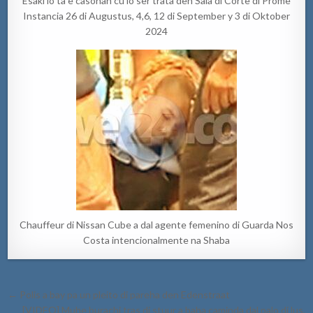
Esaki lo ta e casonan cu lo ser trata den Sala di Corte di Prome
Instancia 26 di Augustus, 4,6, 12 di September y 3 di Oktober
2024
Chauffeur di Nissan Cube a dal agente femenino di Guarda Nos
Costa intencionalmente na Shaba
Post
← Polis a bay pa un pleito di pareha den Edenstraat
navigation
[VIDEO] Muhe burachi tras di stuur a baha caminda dal palo di lus,