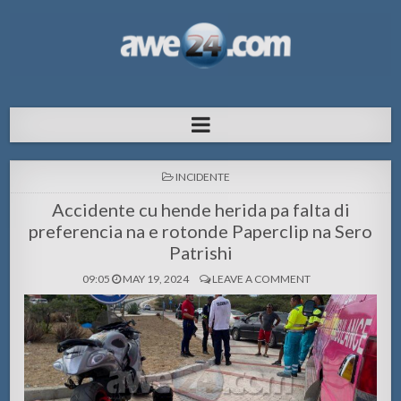
AWE24.com Bo centro di informacion
Bo centro di informacion pa Aruba
pa Aruba
POSTED
INCIDENTE
IN
Accidente cu hende herida pa falta di
preferencia na e rotonde Paperclip na Sero
Patrishi
09:05
MAY 19, 2024
LEAVE A COMMENT