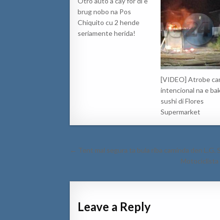
Otro auto a cay for di e
brug nobo na Pos
Chiquito cu 2 hende
seriamente herida!
[VIDEO] Atrobe ca
intencional na e bak
sushi di Flores
Supermarket
Post
← Tent mal segura ta bula riba caminda den L.G.
navigation
Motociclista 
Leave a Reply