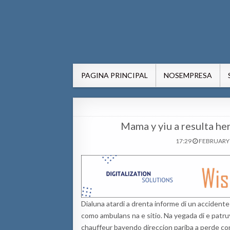
AWE24.com Bo centro di in
Bo centro di informacion pa Aruba
PAGINA PRINCIPAL
NOSEMPRESA
Mama y yiu a resulta he
17:29
FEBRUARY 
Dialuna atardi a drenta informe di un accidente 
como ambulans na e sitio. Na yegada di e patru
chauffeur bayendo direccion pariba a perde contr