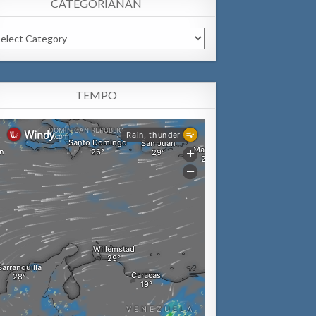
CATEGORIANAN
tegorianan
TEMPO