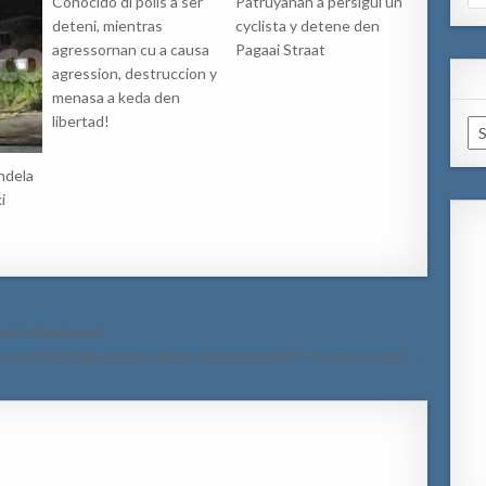
Conocido di polis a ser
Patruyanan a persigui un
for
deteni, mientras
cyclista y detene den
agressornan cu a causa
Pagaai Straat
agression, destruccion y
menasa a keda den
libertad!
Ar
ndela
i
 Smith Boulevard
a core bay laga scooter atras ora polis a mir’e y a core su tras! →