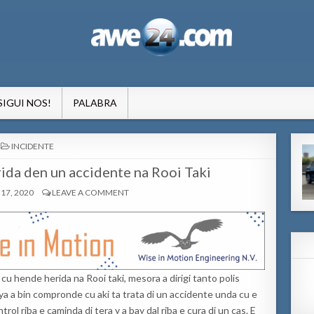
formacion pa Aruba
SIGUI NOS!
PALABRA
POSTED
INCIDENTE
IN
rida den un accidente na Rooi Taki
17, 2020
LEAVE A COMMENT
cu hende herida na Rooi taki, mesora a dirigi tanto polis
ya a bin compronde cu aki ta trata di un accidente unda cu e
ol riba e caminda di tera y a bay dal riba e cura di un cas. E