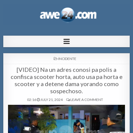
AWE24.com Bo centro di informacion
Bo centro di informacion pa Aruba
pa Aruba
POSTED
INCIDENTE
IN
[VIDEO] Na un adres conosi pa polis a
confisca scooter horta, auto usa pa horta e
scooter y a detene dama yorando como
sospechoso.
02:16
JULY 21, 2024
LEAVE A COMMENT