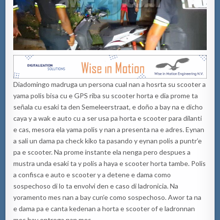
Diadomingo madruga un persona cual nan a hosrta su scooter a
yama polis bisa cu e GPS riba su scooter horta e dia prome ta
señala cu esaki ta den Semeleerstraat, e doño a bay na e dicho
caya y a wak e auto cu a ser usa pa horta e scooter para dilanti
e cas, mesora ela yama polis y nan a presenta na e adres. Eynan
a sali un dama pa check kiko ta pasando y eynan polis a puntr’e
pa e scooter. Na prome instante ela nenga pero despues a
mustra unda esaki ta y polis a haya e scooter horta tambe. Polis
a confisca e auto e scooter y a detene e dama como
sospechoso di lo ta envolvi den e caso di ladronicia. Na
yoramento mes nan a bay cun’e como sospechoso. Awor ta na
e dama pa e canta kedenan a horta e scooter of e ladronnan
mes bay entrega nan mes.