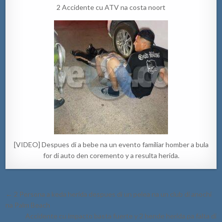
2 Accidente cu ATV na costa noort
[VIDEO] Despues di a bebe na un evento familiar homber a bula
for di auto den coremento y a resulta herida.
Post
← 2 Persona a keda herida despues di un pelea na un club di anochi
navigation
na Palm Beach
Accidente cu impacto basta fuerte y 2 hende herida pa falta di