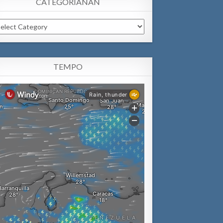
CATEGORIANAN
tegorianan
TEMPO