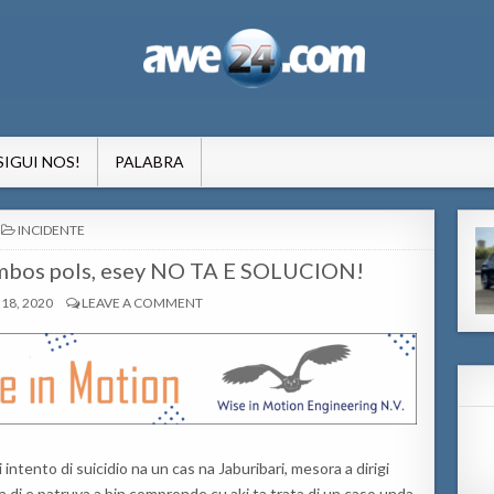
formacion pa Aruba
SIGUI NOS!
PALABRA
POSTED
INCIDENTE
IN
ambos pols, esey NO TA E SOLUCION!
18, 2020
LEAVE A COMMENT
ntento di suicidio na un cas na Jaburibari, mesora a dirigi
 di e patruya a bin compronde cu aki ta trata di un caso unda