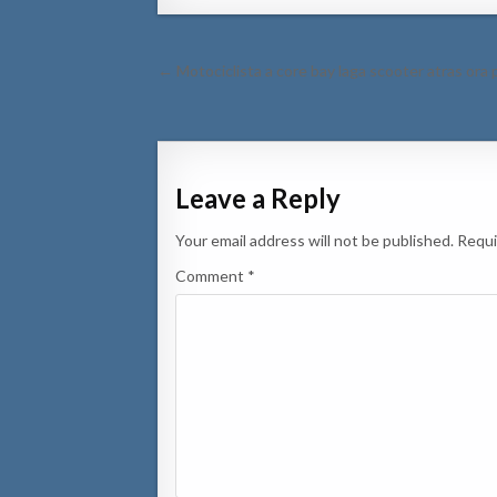
Post
← Motociclista a core bay laga scooter atras ora po
navigation
Leave a Reply
Your email address will not be published.
Requi
Comment
*