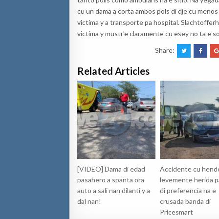
cu un dama a corta ambos pols di dje cu menos
victima y a transporte pa hospital. Slachtofferhu
victima y mustr’e claramente cu esey no ta e so
Share:
Related Articles
[VIDEO] Dama di edad
Accidente cu hend
pasahero a spanta ora
levemente herida pa
auto a sali nan dilanti y a
di preferencia na e
dal nan!
crusada banda di
Pricesmart