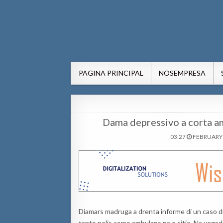
AWE24.com Bo centro di in
Bo centro di informacion pa Aruba
PAGINA PRINCIPAL
NOSEMPRESA
Dama depressivo a corta 
03:27
FEBRUARY 
Diamars madruga a drenta informe di un caso di i
tanto polis como ambulans na e sitio. Na yegada