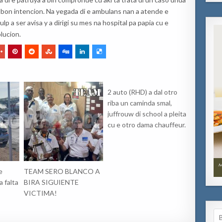
 bon intencion. Na yegada di e ambulans nan a atende e
lp a ser avisa y a dirigi su mes na hospital pa papia cu e
lucion.
2 auto (RHD) a dal otro
riba un caminda smal,
juffrouw di school a pleita
cu e otro dama chauffeur.
e
TEAM SERO BLANCO A
 falta
BIRA SIGUIENTE
VICTIMA!
Se