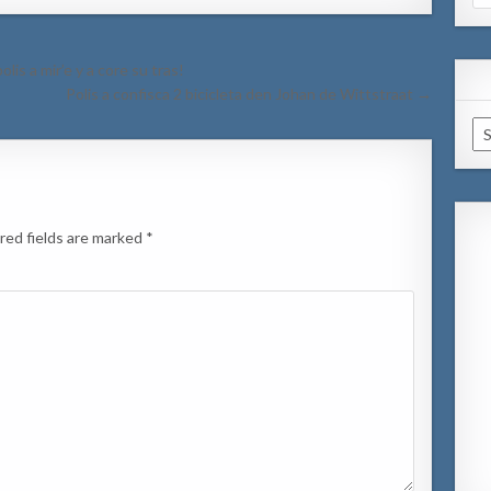
for
lis a mir’e y a core su tras!
Polis a confisca 2 bicicleta den Johan de Wittstraat →
Ar
red fields are marked
*