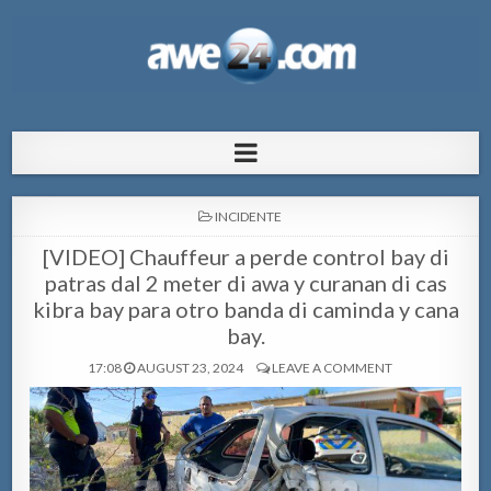
AWE24.com Bo centro di informacion
Bo centro di informacion pa Aruba
pa Aruba
POSTED
INCIDENTE
IN
[VIDEO] Chauffeur a perde control bay di
patras dal 2 meter di awa y curanan di cas
kibra bay para otro banda di caminda y cana
bay.
17:08
AUGUST 23, 2024
LEAVE A COMMENT