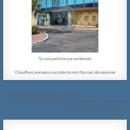
Ta cera peticion pa werkboek.
Chauffeur peruano a accidenta net riba nan dia nacional
Post
← Indice di prijs pa consumidor pa Juli 2024
navigation
[VIDEO] Polis a detene chauffeur burachi coriendo un truck y a bira
dilanti un auto y a dal e frontal! →