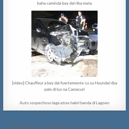
baha caminda bay dal riba mata
[video] Chauffeur a bay dal fuertemente cu su Hyundai riba
palo di lus na Camacuri
Auto sospechoso laga atras habri banda di Lagoen
Post
← [VIDEO] Homber cu a bebe dimas a haya dolor na curason y