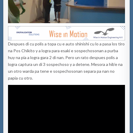
Despues di cu polis a topa cu e auto shinishi cu lo a pasa los tiro
na Pos Chikito y a logra para esaki e sospechosonan a purba
huy na pia a logra gara 2 di nan. Pero un rato despues polis a
logra captura un di 3 sospechoso y a detene. Mesora a hib’e na
un otro warda pa tene e sospechosonan separa pa nan no
papia cu otro.