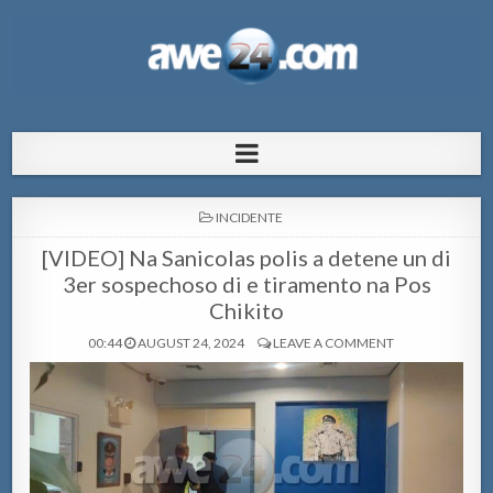
AWE24.com Bo centro di informacion
Bo centro di informacion pa Aruba
pa Aruba
POSTED
INCIDENTE
IN
[VIDEO] Na Sanicolas polis a detene un di
3er sospechoso di e tiramento na Pos
Chikito
00:44
AUGUST 24, 2024
LEAVE A COMMENT