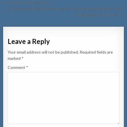
navigation
tabata benta riba caminda
2 Colombiano a sali trip bebe bay off y ora nan a sali for di bar nan a
hera bira victima di atraco →
Leave a Reply
Your email address will not be published.
Required fields are
marked
*
Comment
*