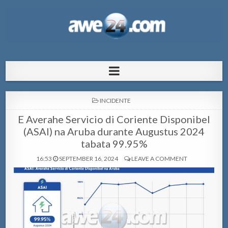
AWE24.com Bo centro di informacion
Bo centro di informacion pa Aruba
pa Aruba
POSTED
INCIDENTE
IN
E Averahe Servicio di Coriente Disponibel
(ASAI) na Aruba durante Augustus 2024
tabata 99.95%
16:53
SEPTEMBER 16, 2024
LEAVE A COMMENT