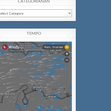
CATEGORIANAN
tegorianan
TEMPO