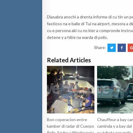
Diasabra anochi a drenta informe di cu tin un
fastioso na e balie di Tui na airport, mesora a d
cu e persona aki cu no kier a compronde instruc
detene y a hib’e na warda di polis.
Share:
Related Articles
Bon coperacíon entre
Chauffeur a bay cam
kamber di radar di Cuerpo
caminda y a bay dal
Polis Aruba y Wardacosta
cu tabata pasando