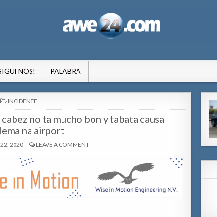
formacion pa Aruba
SIGUI NOS!
PALABRA
POSTED
INCIDENTE
IN
 cabez no ta mucho bon y tabata causa
lema na airport
22, 2020
LEAVE A COMMENT