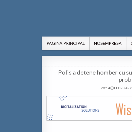
AWE24.com Bo centro di in
Bo centro di informacion pa Aruba
PAGINA PRINCIPAL
NOSEMPRESA
Polis a detene homber cu su
prob
20:14
FEBRUARY 