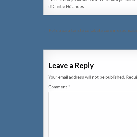
di Caribe Húlandes
Post
← Polis a para turista cu tabata core irresponsabe
navigation
Leave a Reply
Your email address will not be published.
Requi
Comment
*