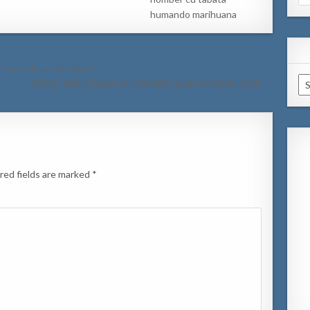
for
humando marihuana
l y a hala su atencion!
Ar
RESULTADO PARADA GRANDI SAN NICOLAS 2020 →
red fields are marked
*