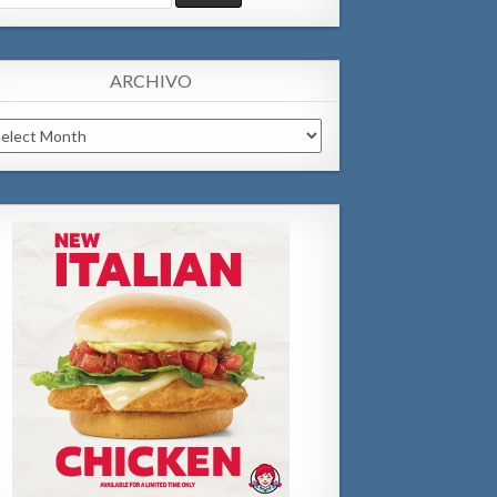
:
ARCHIVO
chivo