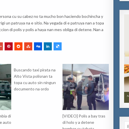
 persona cu su cabez no ta mucho bon haciendo bochincha y
irigi un patruya na e sitio. Na yegada di e patruya nan a topa
cion di polis y polis a haya nan mes obliga di detene. Nan a
Buscando taxi pirata na
Alto Vista polisnan ta
topa cu auto sin ningun
documento na ordo
bia di
[VIDEO] Polis a bay tras
 e auto
di holo y a detene
Se
homber cu tabata