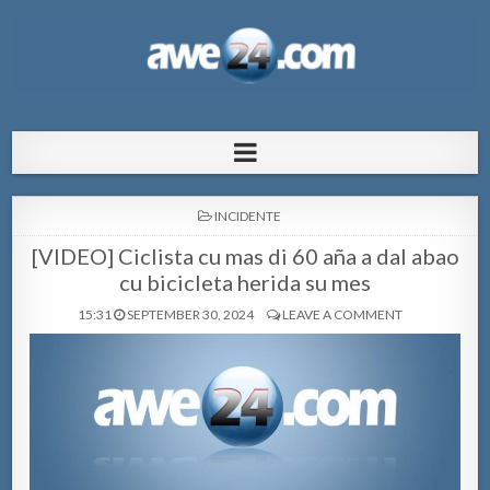
AWE24.com Bo centro di informacion
Bo centro di informacion pa Aruba
pa Aruba
POSTED
INCIDENTE
IN
[VIDEO] Ciclista cu mas di 60 aña a dal abao
cu bicicleta herida su mes
15:31
SEPTEMBER 30, 2024
LEAVE A COMMENT