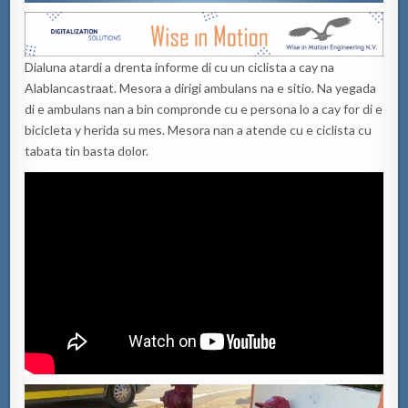
Dialuna atardi a drenta informe di cu un ciclista a cay na
Alablancastraat. Mesora a dirigi ambulans na e sitio. Na yegada
di e ambulans nan a bin compronde cu e persona lo a cay for di e
bicicleta y herida su mes. Mesora nan a atende cu e ciclista cu
tabata tin basta dolor.