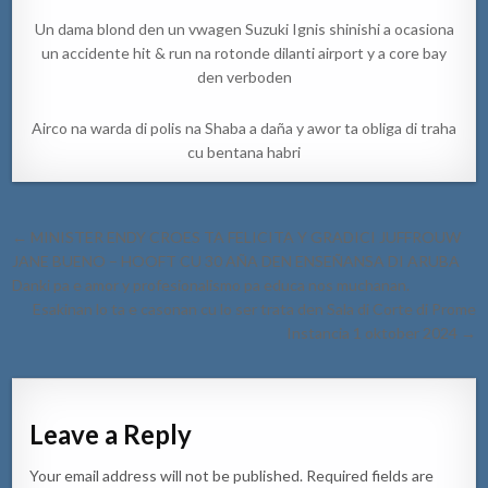
Un dama blond den un vwagen Suzuki Ignis shinishi a ocasiona
un accidente hit & run na rotonde dilanti airport y a core bay
den verboden
Airco na warda di polis na Shaba a daña y awor ta obliga di traha
cu bentana habri
Post
← MINISTER ENDY CROES TA FELICITA Y GRADICI JUFFROUW
navigation
JANE BUENO – HOOFT CU 30 AÑA DEN ENSEÑANSA DI ARUBA
Danki pa e amor y profesionalismo pa educa nos muchanan.
Esakinan lo ta e casonan cu lo ser trata den Sala di Corte di Prome
Instancia 1 oktober 2024 →
Leave a Reply
Your email address will not be published.
Required fields are